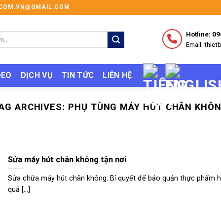
I.COM.VN@GMAIL.COM
Hotline: 0
Email: thi
DEO
DỊCH VỤ
TIN TỨC
LIÊN HỆ
AG ARCHIVES:
PHỤ TÙNG MÁY HÚT CHÂN KHÔ
Sửa máy hút chân không tận nơi
Sửa chữa máy hút chân không: Bí quyết để bảo quản thực phẩm h
quả [...]