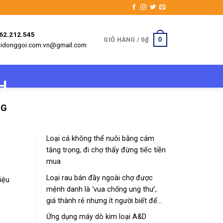
962.212.545
0
GIỎ HÀNG /
0
₫
etbidonggoi.com.vn@gmail.com
NG
Loại cá không thể nuôi bằng cám
tăng trọng, đi chợ thấy đừng tiếc tiền
mua
Loại rau bán đầy ngoài chợ được
iệu
mệnh danh là ‘vua chống ung thư’,
giá thành rẻ nhưng ít người biết để
mua về
Ứng dụng máy dò kim loại A&D