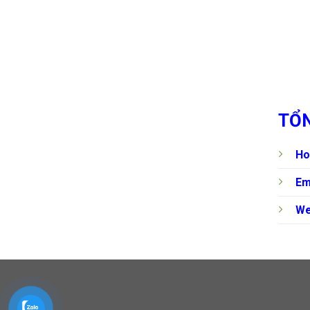
TỔN
Ho
Em
We