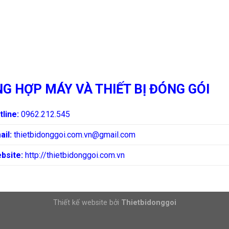
G HỢP MÁY VÀ THIẾT BỊ ĐÓNG GÓI
tline:
0962.212.545
ail:
thietbidonggoi.com.vn@gmail.com
bsite:
http://thietbidonggoi.com.vn
Thiết kế website bởi
Thietbidonggoi