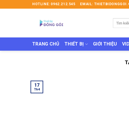
Skip
HOTLINE: 0962.212.545
EMAIL: THIETBIDONGGO
to
content
Tìm
kiếm:
TRANG CHỦ
THIẾT BỊ
GIỚI THIỆU
VI
T
17
Th4