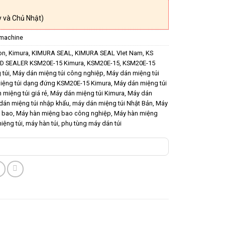
 và Chủ Nhật)
 machine
on
,
Kimura
,
KIMURA SEAL
,
KIMURA SEAL VIet Nam
,
KS
D SEALER KSM20E-15 Kimura
,
KSM20E-15
,
KSM20E-15
 túi
,
Máy dán miệng túi công nghiệp
,
Máy dán miệng túi
iệng túi dạng đứng KSM20E-15 Kimura
,
Máy dán miệng túi
 miệng túi giá rẻ
,
Máy dán miệng túi Kimura
,
Máy dán
dán miệng túi nhập khẩu
,
máy dán miệng túi Nhật Bản
,
Máy
 bao
,
Máy hàn miệng bao công nghiệp
,
Máy hàn miệng
iệng túi
,
máy hàn túi
,
phụ tùng máy dán túi