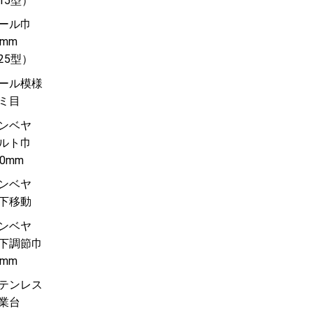
15型）
ール巾
0mm
25型）
ール模様
ミ目
ンベヤ
ルト巾
00mm
ンベヤ
下移動
ンベヤ
下調節巾
5mm
テンレス
業台