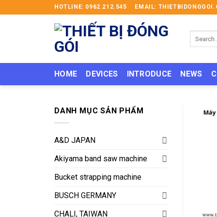
Skip
HOTLINE: 0962.212.545
EMAIL: THIETBIDONGGO
to
content
Search
for:
HOME
DEVICES
INTRODUCE
NEWS
C
DANH MỤC SẢN PHẨM
A&D JAPAN
Akiyama band saw machine
Bucket strapping machine
BUSCH GERMANY
CHALI, TAIWAN