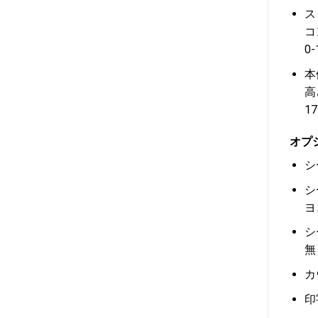
ス
コ
0
本
高
1
オプ
シ
シ
ヨ
シ
無
カ
印