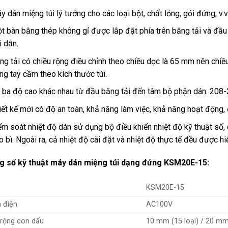
y dán miệng túi lý tưởng cho các loại bột, chất lỏng, gói đứng, v.v
t bàn bằng thép không gỉ được lắp đặt phía trên băng tải và đầu
i dẫn.
ng tải có chiều rộng điều chỉnh theo chiều dọc là 65 mm nên chiề
ng tay cầm theo kích thước túi.
 ba độ cao khác nhau từ đầu băng tải đến tâm bộ phận dán: 2
iết kế mới có độ an toàn, khả năng làm việc, khả năng hoạt động, 
ểm soát nhiệt độ dán sử dụng bộ điều khiển nhiệt độ kỹ thuật số,
o bì. Ngoài ra, cả nhiệt độ cài đặt và nhiệt độ thực tế đều được hi
g số kỹ thuật máy dán miệng túi dạng đứng KSM20E-15:
KSM20E-15
 điện
AC100V
 rộng con dấu
10 mm (15 loại) / 20 mm 