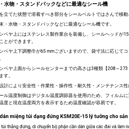
・水物・スタンドパックなどに最適なシール機
を立てた状態で溶着すべき部分をシールベルトではさんで移動
末・水物・スタンドパックなどに最適なシール機です。
ンベヤ上にはステンレス製作業台を装備し、シールヘッドが15
ことができます。
ンベヤ上下調整巾が65 mmございますので、袋寸法に応じて
。
ンベヤ上面からシールセンターまでの高さは3種類【208～273 mm
ます。
設計により安全性・作業性・操作性・耐久性・メンテナンス性
ール温度制御はデジタル温度調節器を使用のため、フィルムに
温度と現在温度両方を表示するため温度確認が容易です。
dán miệng túi dạng đứng KSM20E-15 lý tưởng cho sản ph
 túi thẳng đứng, di chuyển bộ phận cần dán giữa các đai và làm nó