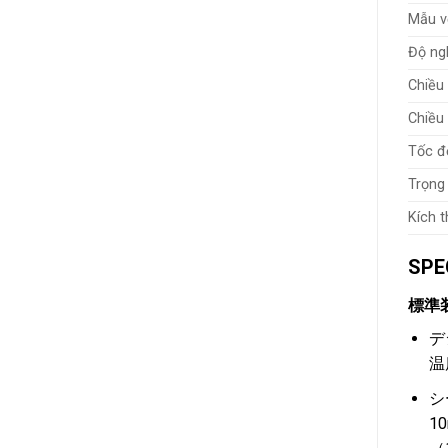
Mẫu v
Độ ng
Chiều 
Chiều 
Tốc độ
Trọng
Kích 
SP
標準
デ
温
シ
1