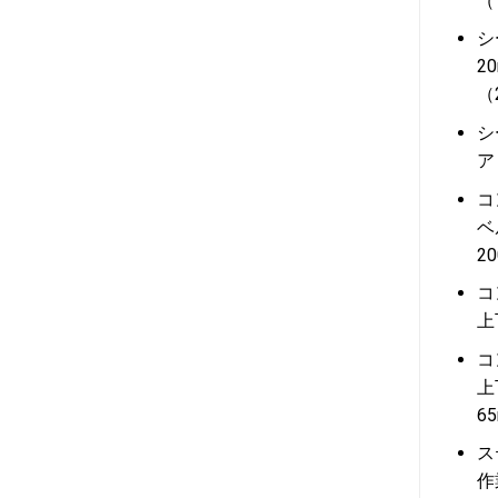
（
シ
2
（
シ
ア
コ
ベ
2
コ
上
コ
上
6
ス
作