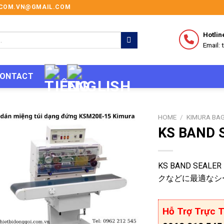
I.COM.VN@GMAIL.COM
Hotlin
Email:
ONTACT
HOME
/
KIMURA BAG
KS BAND 
KS BAND SEAL
クなどに最適なシ
Hỗ Trợ Trực T