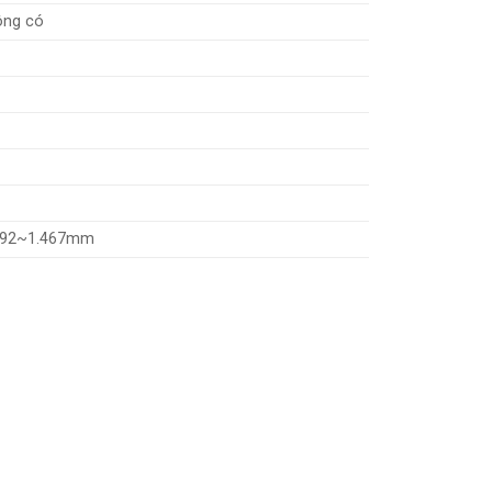
ông có
292~1.467mm