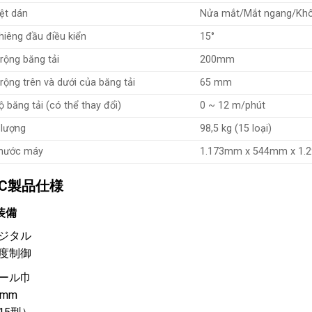
ệt dán
Nửa mắt/Mắt ngang/Kh
hiêng đầu điều kiển
15°
rộng băng tải
200mm
rộng trên và dưới của băng tải
65 mm
 băng tải (có thể thay đổi)
0 ~ 12 m/phút
 lượng
98,5 kg (15 loại)
thước máy
1.173mm x 544mm x 1.
EC製品仕様
装備
ジタル
度制御
ール巾
0mm