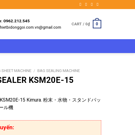
e: 0962.212.545
0
CART /
0
₫
 thietbidonggoi.com.vn@gmail.com
 SHEET MACHINE
/
BAG SEALING MACHINE
SEALER KSM20E-15
ER KSM20E-15 Kimura. 粉末・水物・スタンドパッ
ール機
uyến: