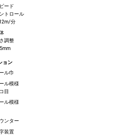
ピード
ントロール
-12m/分
体
さ調整
75mm
ション
ール巾
ール模様
コ目
ール模様
ウンター
字装置