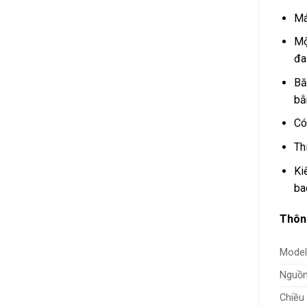
Má
Mộ
đa
Bă
bằ
Có
Th
Ki
ba
Thôn
Model
Nguồn
Chiều