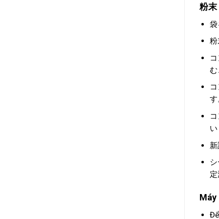
粉末
袋
粉
コ
む
コ
す
コ
い
新
シ
定
Máy 
Để