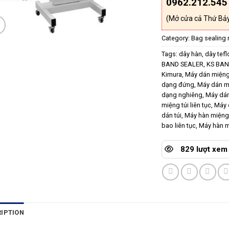
0962.212.545
(Mở cửa cả Thứ Bảy
Category:
Bag sealing
Tags:
dây hàn
,
dây tefl
BAND SEALER
,
KS BAN
Kimura
,
Máy dán miệng
dạng đứng
,
Máy dán m
dạng nghiêng
,
Máy dán
miệng túi liên tục
,
Máy 
dán túi
,
Máy hàn miệng
bao liên tục
,
Máy hàn m
829 lượt xem
IPTION