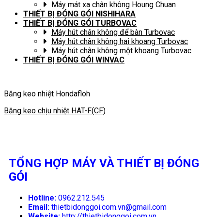
Máy mát xa chân không Houng Chuan
THIẾT BỊ ĐÓNG GÓI NISHIHARA
THIẾT BỊ ĐÓNG GÓI TURBOVAC
Máy hút chân không để bàn Turbovac
Máy hút chân không hai khoang Turbovac
Máy hút chân không một khoang Turbovac
THIẾT BỊ ĐÓNG GÓI WINVAC
Băng keo nhiệt Hondafloh
Băng keo chịu nhiệt HAT-F(CF)
TỔNG HỢP MÁY VÀ THIẾT BỊ ĐÓNG
GÓI
Hotline:
0962.212.545
Email:
thietbidonggoi.com.vn@gmail.com
Website:
http://thietbidonggoi.com.vn