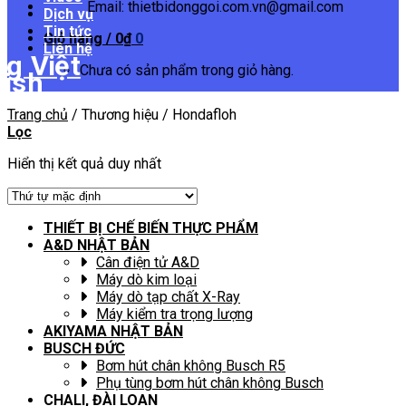
Email: thietbidonggoi.com.vn@gmail.com
Dịch vụ
Tin tức
Giỏ hàng /
0
₫
0
Liên hệ
Chưa có sản phẩm trong giỏ hàng.
Trang chủ
/
Thương hiệu
/
Hondafloh
Lọc
Hiển thị kết quả duy nhất
THIẾT BỊ CHẾ BIẾN THỰC PHẨM
A&D NHẬT BẢN
Cân điện tử A&D
Máy dò kim loại
Máy dò tạp chất X-Ray
Máy kiểm tra trọng lượng
AKIYAMA NHẬT BẢN
BUSCH ĐỨC
Bơm hút chân không Busch R5
Phụ tùng bơm hút chân không Busch
CHALI, ĐÀI LOAN