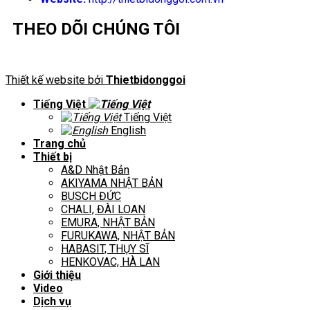
THEO DÕI CHÚNG TÔI
Thiết kế website bởi
Thietbidonggoi
Tiếng Việt
Tiếng Việt
English
Trang chủ
Thiết bị
A&D Nhật Bản
AKIYAMA NHẬT BẢN
BUSCH ĐỨC
CHALI, ĐÀI LOAN
EMURA, NHẬT BẢN
FURUKAWA, NHẬT BẢN
HABASIT, THỤY SĨ
HENKOVAC, HÀ LAN
Giới thiệu
Video
Dịch vụ