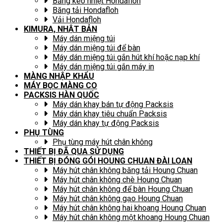
Băng keo nhiệt Hondafloh
Băng tải Hondafloh
Vải Hondafloh
KIMURA, NHẬT BẢN
Máy dán miệng túi
Máy dán miệng túi để bàn
Máy dán miệng túi gắn hút khí hoặc nạp khí
Máy dán miệng túi gắn máy in
MÀNG NHẬP KHẨU
MÁY BỌC MÀNG CO
PACKSIS HÀN QUỐC
Máy dán khay bán tự động Packsis
Máy dán khay tiêu chuẩn Packsis
Máy dán khay tự động Packsis
PHỤ TÙNG
Phụ tùng máy hút chân không
THIẾT BỊ ĐÃ QUA SỬ DỤNG
THIẾT BỊ ĐÓNG GÓI HOUNG CHUAN ĐÀI LOAN
Máy hút chân không băng tải Houng Chuan
Máy hút chân không chè Houng Chuan
Máy hút chân không để bàn Houng Chuan
Máy hút chân không gạo Houng Chuan
Máy hút chân không hai khoang Houng Chuan
Máy hút chân không một khoang Houng Chuan