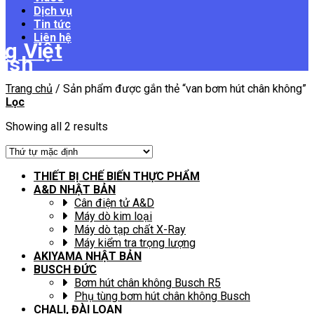
Dịch vụ
Tin tức
Liên hệ
Trang chủ
/
Sản phẩm được gắn thẻ “van bơm hút chân không”
Lọc
Showing all 2 results
THIẾT BỊ CHẾ BIẾN THỰC PHẨM
A&D NHẬT BẢN
Cân điện tử A&D
Máy dò kim loại
Máy dò tạp chất X-Ray
Máy kiểm tra trọng lượng
AKIYAMA NHẬT BẢN
BUSCH ĐỨC
Bơm hút chân không Busch R5
Phụ tùng bơm hút chân không Busch
CHALI, ĐÀI LOAN