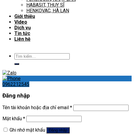
HABASIT, THỤY SĨ
HENKOVAC, HÀ LAN
Giới thiệu
Video
Dịch vụ
Tin tức
Liên hệ
Tìm
kiếm:
0962212545
Đăng nhập
Tên tài khoản hoặc địa chỉ email
*
Mật khẩu
*
Ghi nhớ mật khẩu
Đăng nhập