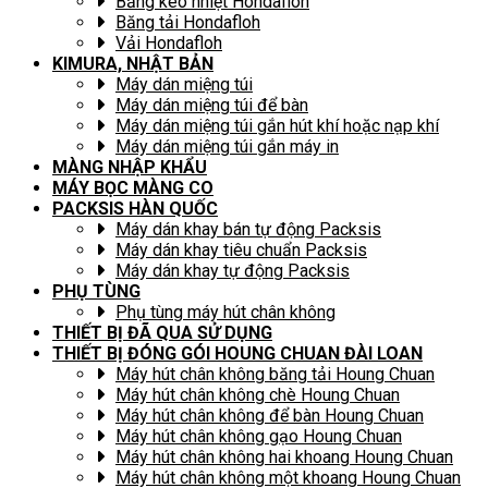
Băng keo nhiệt Hondafloh
Băng tải Hondafloh
Vải Hondafloh
KIMURA, NHẬT BẢN
Máy dán miệng túi
Máy dán miệng túi để bàn
Máy dán miệng túi gắn hút khí hoặc nạp khí
Máy dán miệng túi gắn máy in
MÀNG NHẬP KHẨU
MÁY BỌC MÀNG CO
PACKSIS HÀN QUỐC
Máy dán khay bán tự động Packsis
Máy dán khay tiêu chuẩn Packsis
Máy dán khay tự động Packsis
PHỤ TÙNG
Phụ tùng máy hút chân không
THIẾT BỊ ĐÃ QUA SỬ DỤNG
THIẾT BỊ ĐÓNG GÓI HOUNG CHUAN ĐÀI LOAN
Máy hút chân không băng tải Houng Chuan
Máy hút chân không chè Houng Chuan
Máy hút chân không để bàn Houng Chuan
Máy hút chân không gạo Houng Chuan
Máy hút chân không hai khoang Houng Chuan
Máy hút chân không một khoang Houng Chuan