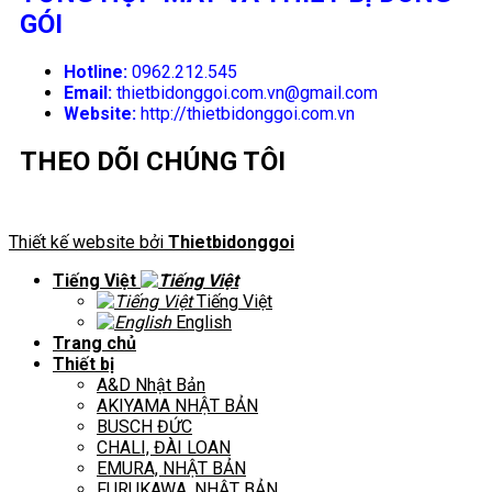
GÓI
Hotline:
0962.212.545
Email:
thietbidonggoi.com.vn@gmail.com
Website:
http://thietbidonggoi.com.vn
THEO DÕI CHÚNG TÔI
Thiết kế website bởi
Thietbidonggoi
Tiếng Việt
Tiếng Việt
English
Trang chủ
Thiết bị
A&D Nhật Bản
AKIYAMA NHẬT BẢN
BUSCH ĐỨC
CHALI, ĐÀI LOAN
EMURA, NHẬT BẢN
FURUKAWA, NHẬT BẢN