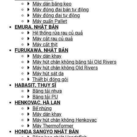
Máy dán băng keo
Máy đóng đai bán tự động
Máy đóng đai tự động
Máy quấn Pallet
EMURA, NHẬT BẢN
Hệ thống rửa rau củ quả
Máy cắt rau củ quả
Máy cắt thịt
FURUKAWA, NHẬT BẢN
Máy dán khay
Máy hút chân không băng tải Old Rivers
Máy hút chân không Old Rivers
Máy hút sát da
Thiết bị đóng gói
HABASIT, THỤY SĨ
Băng tải nhựa
Băng tải PU
HENKOVAC, HÀ LAN
Bể nhúng
Máy dán khay
Máy hút chân không Henkovac
Máy Thermoformer
HONDA SANGYO NHẬT BẢN