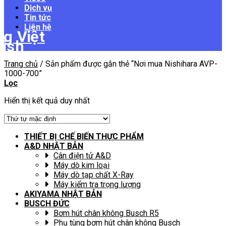
Dịch vụ
Tin tức
Liên hệ
Trang chủ
/
Sản phẩm được gắn thẻ “Nơi mua Nishihara AVP-
1000-700”
Lọc
Hiển thị kết quả duy nhất
THIẾT BỊ CHẾ BIẾN THỰC PHẨM
A&D NHẬT BẢN
Cân điện tử A&D
Máy dò kim loại
Máy dò tạp chất X-Ray
Máy kiểm tra trọng lượng
AKIYAMA NHẬT BẢN
BUSCH ĐỨC
Bơm hút chân không Busch R5
Phụ tùng bơm hút chân không Busch