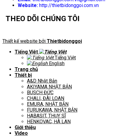
Website:
http://thietbidonggoi.com.vn
THEO DÕI CHÚNG TÔI
Thiết kế website bởi
Thietbidonggoi
Tiếng Việt
Tiếng Việt
English
Trang chủ
Thiết bị
A&D Nhật Bản
AKIYAMA NHẬT BẢN
BUSCH ĐỨC
CHALI, ĐÀI LOAN
EMURA, NHẬT BẢN
FURUKAWA, NHẬT BẢN
HABASIT, THỤY SĨ
HENKOVAC, HÀ LAN
Giới thiệu
Video