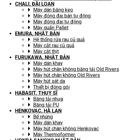
CHALI, ĐÀI LOAN
Máy dán băng keo
Máy đóng đai bán tự động
Máy đóng đai tự động
Máy quấn Pallet
EMURA, NHẬT BẢN
Hệ thống rửa rau củ quả
Máy cắt rau củ quả
Máy cắt thịt
FURUKAWA, NHẬT BẢN
Máy dán khay
Máy hút chân không băng tải Old Rivers
Máy hút chân không Old Rivers
Máy hút sát da
Thiết bị đóng gói
HABASIT, THỤY SĨ
Băng tải nhựa
Băng tải PU
HENKOVAC, HÀ LAN
Bể nhúng
Máy dán khay
Máy hút chân không Henkovac
Máy Thermoformer