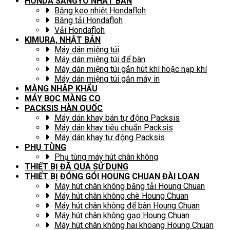
HONDA SANGYO NHẬT BẢN
Băng keo nhiệt Hondafloh
Băng tải Hondafloh
Vải Hondafloh
KIMURA, NHẬT BẢN
Máy dán miệng túi
Máy dán miệng túi để bàn
Máy dán miệng túi gắn hút khí hoặc nạp khí
Máy dán miệng túi gắn máy in
MÀNG NHẬP KHẨU
MÁY BỌC MÀNG CO
PACKSIS HÀN QUỐC
Máy dán khay bán tự động Packsis
Máy dán khay tiêu chuẩn Packsis
Máy dán khay tự động Packsis
PHỤ TÙNG
Phụ tùng máy hút chân không
THIẾT BỊ ĐÃ QUA SỬ DỤNG
THIẾT BỊ ĐÓNG GÓI HOUNG CHUAN ĐÀI LOAN
Máy hút chân không băng tải Houng Chuan
Máy hút chân không chè Houng Chuan
Máy hút chân không để bàn Houng Chuan
Máy hút chân không gạo Houng Chuan
Máy hút chân không hai khoang Houng Chuan