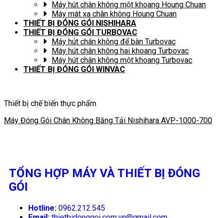
Máy hút chân không một khoang Houng Chuan
Máy mát xa chân không Houng Chuan
THIẾT BỊ ĐÓNG GÓI NISHIHARA
THIẾT BỊ ĐÓNG GÓI TURBOVAC
Máy hút chân không để bàn Turbovac
Máy hút chân không hai khoang Turbovac
Máy hút chân không một khoang Turbovac
THIẾT BỊ ĐÓNG GÓI WINVAC
Thiết bị chế biến thực phẩm
Máy Đóng Gói Chân Không Băng Tải Nishihara AVP-1000-700
TỔNG HỢP MÁY VÀ THIẾT BỊ ĐÓNG
GÓI
Hotline:
0962.212.545
Email:
thietbidonggoi.com.vn@gmail.com