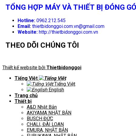
TỔNG HỢP MÁY VÀ THIẾT BỊ ĐÓNG GÓ
Hotline:
0962.212.545
Email:
thietbidonggoi.com.vn@gmail.com
Website:
http://thietbidonggoi.com.vn
THEO DÕI CHÚNG TÔI
Thiết kế website bởi
Thietbidonggoi
Tiếng Việt
Tiếng Việt
English
Trang chủ
Thiết bị
A&D Nhật Bản
AKIYAMA NHẬT BẢN
BUSCH ĐỨC
CHALI, ĐÀI LOAN
EMURA, NHẬT BẢN
FURUKAWA, NHẬT BẢN