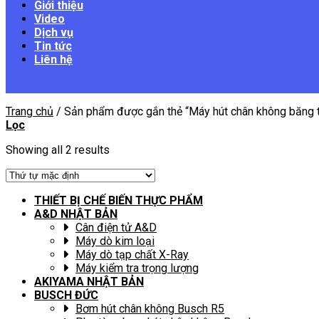
Giới thiệu
Video
Dịch vụ
Tin tức
Liên hệ
Trang chủ
/
Sản phẩm được gắn thẻ “Máy hút chân không băng t
Lọc
Showing all 2 results
THIẾT BỊ CHẾ BIẾN THỰC PHẨM
A&D NHẬT BẢN
Cân điện tử A&D
Máy dò kim loại
Máy dò tạp chất X-Ray
Máy kiểm tra trọng lượng
AKIYAMA NHẬT BẢN
BUSCH ĐỨC
Bơm hút chân không Busch R5