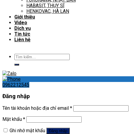
HABASIT, THỤY SĨ
HENKOVAC, HÀ LAN
Giới thiệu
Video
Dịch vụ
Tin tức
Liên hệ
Tìm
kiếm:
0962212545
Đăng nhập
Tên tài khoản hoặc địa chỉ email
*
Mật khẩu
*
Ghi nhớ mật khẩu
Đăng nhập