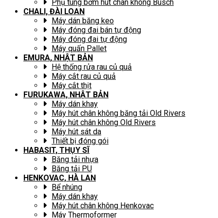
Phụ tùng bơm hút chân không Busch
CHALI, ĐÀI LOAN
Máy dán băng keo
Máy đóng đai bán tự động
Máy đóng đai tự động
Máy quấn Pallet
EMURA, NHẬT BẢN
Hệ thống rửa rau củ quả
Máy cắt rau củ quả
Máy cắt thịt
FURUKAWA, NHẬT BẢN
Máy dán khay
Máy hút chân không băng tải Old Rivers
Máy hút chân không Old Rivers
Máy hút sát da
Thiết bị đóng gói
HABASIT, THỤY SĨ
Băng tải nhựa
Băng tải PU
HENKOVAC, HÀ LAN
Bể nhúng
Máy dán khay
Máy hút chân không Henkovac
Máy Thermoformer