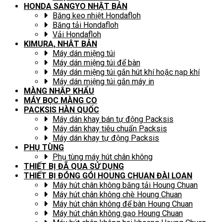
HONDA SANGYO NHẬT BẢN
Băng keo nhiệt Hondafloh
Băng tải Hondafloh
Vải Hondafloh
KIMURA, NHẬT BẢN
Máy dán miệng túi
Máy dán miệng túi để bàn
Máy dán miệng túi gắn hút khí hoặc nạp khí
Máy dán miệng túi gắn máy in
MÀNG NHẬP KHẨU
MÁY BỌC MÀNG CO
PACKSIS HÀN QUỐC
Máy dán khay bán tự động Packsis
Máy dán khay tiêu chuẩn Packsis
Máy dán khay tự động Packsis
PHỤ TÙNG
Phụ tùng máy hút chân không
THIẾT BỊ ĐÃ QUA SỬ DỤNG
THIẾT BỊ ĐÓNG GÓI HOUNG CHUAN ĐÀI LOAN
Máy hút chân không băng tải Houng Chuan
Máy hút chân không chè Houng Chuan
Máy hút chân không để bàn Houng Chuan
Máy hút chân không gạo Houng Chuan