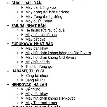
CHALI, ĐÀI LOAN
Máy dán băng keo
Máy đóng đai bán tự động
Máy đóng đai tự động
Máy quấn Pallet
EMURA, NHẬT BẢN
Hệ thống rửa rau củ quả
Máy cắt rau củ quả
Máy cắt thịt
FURUKAWA, NHẬT BẢN
Máy dán khay
Máy hút chân không băng tải Old Rivers
Máy hút chân không Old Rivers
Máy hút sát da
Thiết bị đóng gói
HABASIT, THỤY SĨ
Băng tải nhựa
Băng tải PU
HENKOVAC, HÀ LAN
Bể nhúng
Máy dán khay
Máy hút chân không Henkovac
Máy Thermoformer