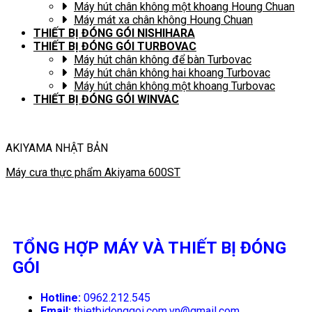
Máy hút chân không một khoang Houng Chuan
Máy mát xa chân không Houng Chuan
THIẾT BỊ ĐÓNG GÓI NISHIHARA
THIẾT BỊ ĐÓNG GÓI TURBOVAC
Máy hút chân không để bàn Turbovac
Máy hút chân không hai khoang Turbovac
Máy hút chân không một khoang Turbovac
THIẾT BỊ ĐÓNG GÓI WINVAC
AKIYAMA NHẬT BẢN
Máy cưa thực phẩm Akiyama 600ST
TỔNG HỢP MÁY VÀ THIẾT BỊ ĐÓNG
GÓI
Hotline:
0962.212.545
Email:
thietbidonggoi.com.vn@gmail.com