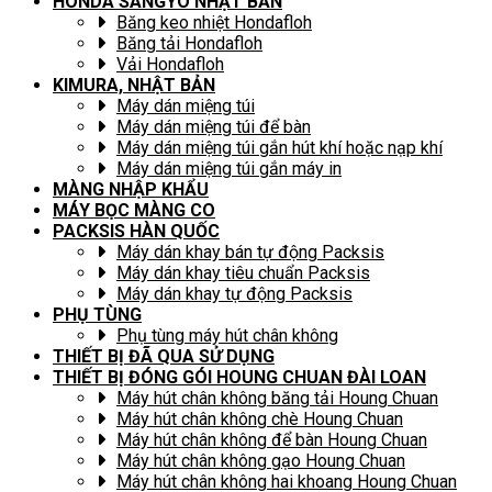
HONDA SANGYO NHẬT BẢN
Băng keo nhiệt Hondafloh
Băng tải Hondafloh
Vải Hondafloh
KIMURA, NHẬT BẢN
Máy dán miệng túi
Máy dán miệng túi để bàn
Máy dán miệng túi gắn hút khí hoặc nạp khí
Máy dán miệng túi gắn máy in
MÀNG NHẬP KHẨU
MÁY BỌC MÀNG CO
PACKSIS HÀN QUỐC
Máy dán khay bán tự động Packsis
Máy dán khay tiêu chuẩn Packsis
Máy dán khay tự động Packsis
PHỤ TÙNG
Phụ tùng máy hút chân không
THIẾT BỊ ĐÃ QUA SỬ DỤNG
THIẾT BỊ ĐÓNG GÓI HOUNG CHUAN ĐÀI LOAN
Máy hút chân không băng tải Houng Chuan
Máy hút chân không chè Houng Chuan
Máy hút chân không để bàn Houng Chuan
Máy hút chân không gạo Houng Chuan
Máy hút chân không hai khoang Houng Chuan