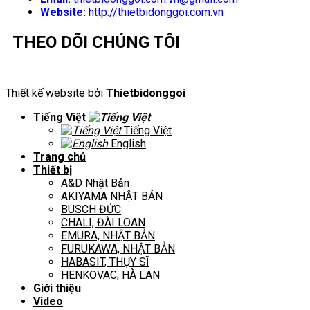
Website:
http://thietbidonggoi.com.vn
THEO DÕI CHÚNG TÔI
Thiết kế website bởi
Thietbidonggoi
Tiếng Việt
Tiếng Việt
English
Trang chủ
Thiết bị
A&D Nhật Bản
AKIYAMA NHẬT BẢN
BUSCH ĐỨC
CHALI, ĐÀI LOAN
EMURA, NHẬT BẢN
FURUKAWA, NHẬT BẢN
HABASIT, THỤY SĨ
HENKOVAC, HÀ LAN
Giới thiệu
Video