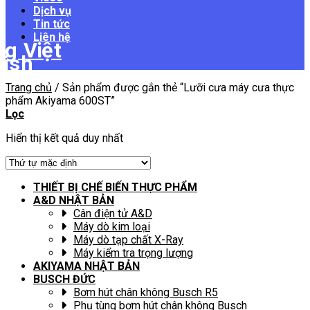
Dịch vụ
Tin tức
Liên hệ
Trang chủ
/
Sản phẩm được gắn thẻ “Lưỡi cưa máy cưa thực
phẩm Akiyama 600ST”
Lọc
Hiển thị kết quả duy nhất
THIẾT BỊ CHẾ BIẾN THỰC PHẨM
A&D NHẬT BẢN
Cân điện tử A&D
Máy dò kim loại
Máy dò tạp chất X-Ray
Máy kiểm tra trọng lượng
AKIYAMA NHẬT BẢN
BUSCH ĐỨC
Bơm hút chân không Busch R5
Phụ tùng bơm hút chân không Busch