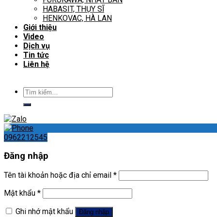
HABASIT, THỤY SĨ
HENKOVAC, HÀ LAN
Giới thiệu
Video
Dịch vụ
Tin tức
Liên hệ
Tìm
kiếm:
0962212545
Đăng nhập
Tên tài khoản hoặc địa chỉ email
*
Mật khẩu
*
Ghi nhớ mật khẩu
Đăng nhập