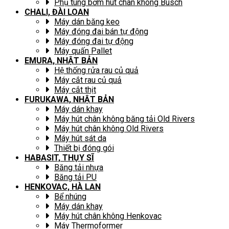
Phụ tùng bơm hút chân không Busch
CHALI, ĐÀI LOAN
Máy dán băng keo
Máy đóng đai bán tự động
Máy đóng đai tự động
Máy quấn Pallet
EMURA, NHẬT BẢN
Hệ thống rửa rau củ quả
Máy cắt rau củ quả
Máy cắt thịt
FURUKAWA, NHẬT BẢN
Máy dán khay
Máy hút chân không băng tải Old Rivers
Máy hút chân không Old Rivers
Máy hút sát da
Thiết bị đóng gói
HABASIT, THỤY SĨ
Băng tải nhựa
Băng tải PU
HENKOVAC, HÀ LAN
Bể nhúng
Máy dán khay
Máy hút chân không Henkovac
Máy Thermoformer