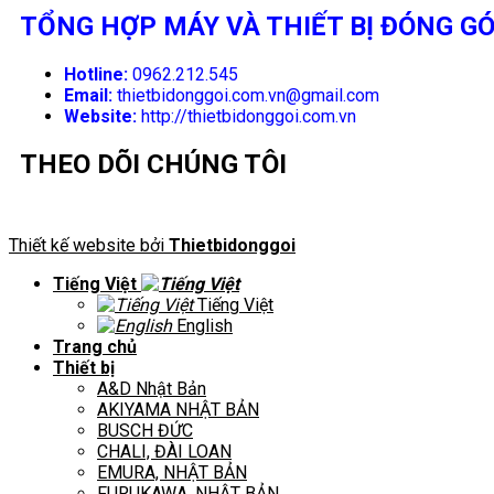
TỔNG HỢP MÁY VÀ THIẾT BỊ ĐÓNG GÓ
Hotline:
0962.212.545
Email:
thietbidonggoi.com.vn@gmail.com
Website:
http://thietbidonggoi.com.vn
THEO DÕI CHÚNG TÔI
Thiết kế website bởi
Thietbidonggoi
Tiếng Việt
Tiếng Việt
English
Trang chủ
Thiết bị
A&D Nhật Bản
AKIYAMA NHẬT BẢN
BUSCH ĐỨC
CHALI, ĐÀI LOAN
EMURA, NHẬT BẢN
FURUKAWA, NHẬT BẢN