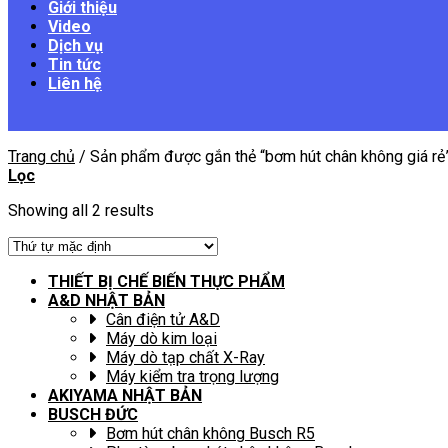
Giới thiệu
Video
Dịch vụ
Tin tức
Liên hệ
Trang chủ
/
Sản phẩm được gắn thẻ “bơm hút chân không giá rẻ
Lọc
Showing all 2 results
THIẾT BỊ CHẾ BIẾN THỰC PHẨM
A&D NHẬT BẢN
Cân điện tử A&D
Máy dò kim loại
Máy dò tạp chất X-Ray
Máy kiểm tra trọng lượng
AKIYAMA NHẬT BẢN
BUSCH ĐỨC
Bơm hút chân không Busch R5