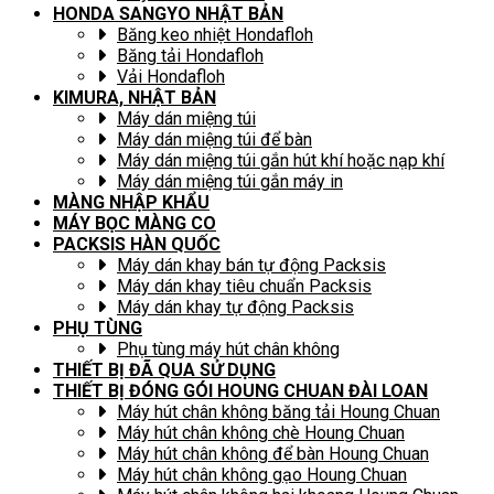
HONDA SANGYO NHẬT BẢN
Băng keo nhiệt Hondafloh
Băng tải Hondafloh
Vải Hondafloh
KIMURA, NHẬT BẢN
Máy dán miệng túi
Máy dán miệng túi để bàn
Máy dán miệng túi gắn hút khí hoặc nạp khí
Máy dán miệng túi gắn máy in
MÀNG NHẬP KHẨU
MÁY BỌC MÀNG CO
PACKSIS HÀN QUỐC
Máy dán khay bán tự động Packsis
Máy dán khay tiêu chuẩn Packsis
Máy dán khay tự động Packsis
PHỤ TÙNG
Phụ tùng máy hút chân không
THIẾT BỊ ĐÃ QUA SỬ DỤNG
THIẾT BỊ ĐÓNG GÓI HOUNG CHUAN ĐÀI LOAN
Máy hút chân không băng tải Houng Chuan
Máy hút chân không chè Houng Chuan
Máy hút chân không để bàn Houng Chuan
Máy hút chân không gạo Houng Chuan