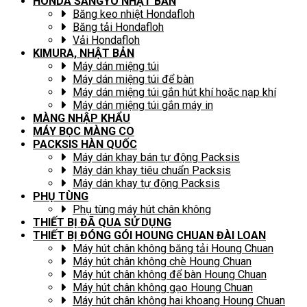
HONDA SANGYO NHẬT BẢN
Băng keo nhiệt Hondafloh
Băng tải Hondafloh
Vải Hondafloh
KIMURA, NHẬT BẢN
Máy dán miệng túi
Máy dán miệng túi để bàn
Máy dán miệng túi gắn hút khí hoặc nạp khí
Máy dán miệng túi gắn máy in
MÀNG NHẬP KHẨU
MÁY BỌC MÀNG CO
PACKSIS HÀN QUỐC
Máy dán khay bán tự động Packsis
Máy dán khay tiêu chuẩn Packsis
Máy dán khay tự động Packsis
PHỤ TÙNG
Phụ tùng máy hút chân không
THIẾT BỊ ĐÃ QUA SỬ DỤNG
THIẾT BỊ ĐÓNG GÓI HOUNG CHUAN ĐÀI LOAN
Máy hút chân không băng tải Houng Chuan
Máy hút chân không chè Houng Chuan
Máy hút chân không để bàn Houng Chuan
Máy hút chân không gạo Houng Chuan
Máy hút chân không hai khoang Houng Chuan