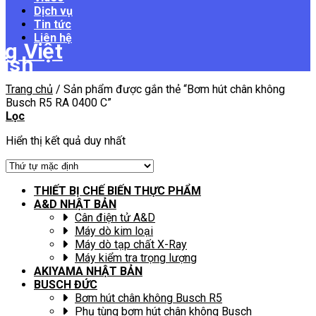
Dịch vụ
Tin tức
Liên hệ
Trang chủ
/
Sản phẩm được gắn thẻ “Bơm hút chân không
Busch R5 RA 0400 C”
Lọc
Hiển thị kết quả duy nhất
THIẾT BỊ CHẾ BIẾN THỰC PHẨM
A&D NHẬT BẢN
Cân điện tử A&D
Máy dò kim loại
Máy dò tạp chất X-Ray
Máy kiểm tra trọng lượng
AKIYAMA NHẬT BẢN
BUSCH ĐỨC
Bơm hút chân không Busch R5
Phụ tùng bơm hút chân không Busch