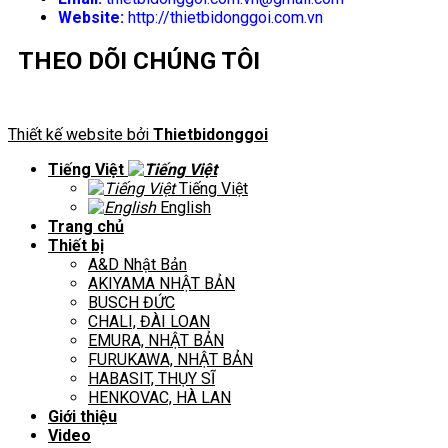
Website:
http://thietbidonggoi.com.vn
THEO DÕI CHÚNG TÔI
Thiết kế website bởi
Thietbidonggoi
Tiếng Việt
Tiếng Việt
English
Trang chủ
Thiết bị
A&D Nhật Bản
AKIYAMA NHẬT BẢN
BUSCH ĐỨC
CHALI, ĐÀI LOAN
EMURA, NHẬT BẢN
FURUKAWA, NHẬT BẢN
HABASIT, THỤY SĨ
HENKOVAC, HÀ LAN
Giới thiệu
Video