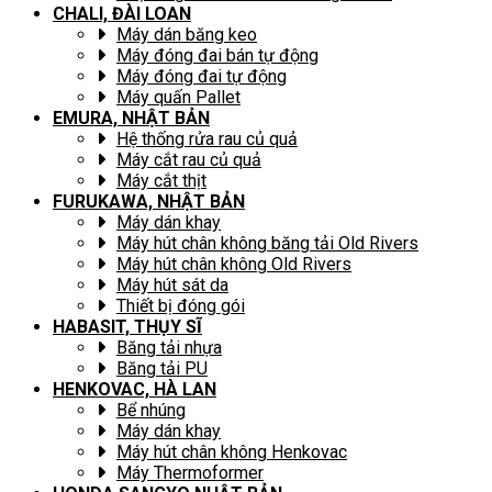
CHALI, ĐÀI LOAN
Máy dán băng keo
Máy đóng đai bán tự động
Máy đóng đai tự động
Máy quấn Pallet
EMURA, NHẬT BẢN
Hệ thống rửa rau củ quả
Máy cắt rau củ quả
Máy cắt thịt
FURUKAWA, NHẬT BẢN
Máy dán khay
Máy hút chân không băng tải Old Rivers
Máy hút chân không Old Rivers
Máy hút sát da
Thiết bị đóng gói
HABASIT, THỤY SĨ
Băng tải nhựa
Băng tải PU
HENKOVAC, HÀ LAN
Bể nhúng
Máy dán khay
Máy hút chân không Henkovac
Máy Thermoformer