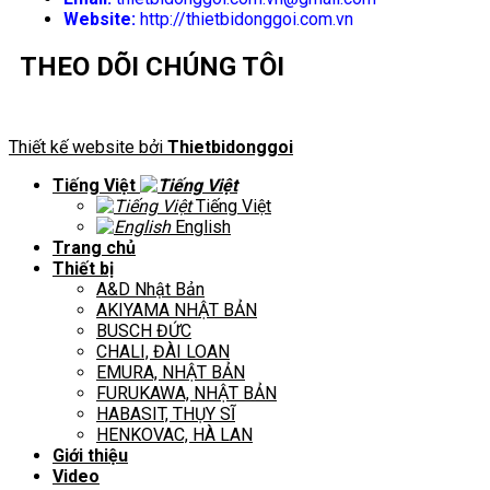
Website:
http://thietbidonggoi.com.vn
THEO DÕI CHÚNG TÔI
Thiết kế website bởi
Thietbidonggoi
Tiếng Việt
Tiếng Việt
English
Trang chủ
Thiết bị
A&D Nhật Bản
AKIYAMA NHẬT BẢN
BUSCH ĐỨC
CHALI, ĐÀI LOAN
EMURA, NHẬT BẢN
FURUKAWA, NHẬT BẢN
HABASIT, THỤY SĨ
HENKOVAC, HÀ LAN
Giới thiệu
Video