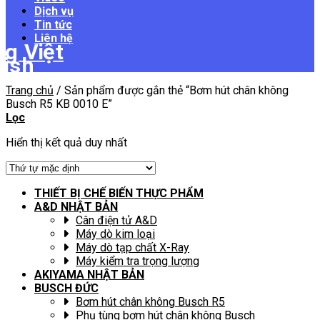
Dịch vụ
Tin tức
Liên hệ
Trang chủ
/
Sản phẩm được gắn thẻ “Bơm hút chân không
Busch R5 KB 0010 E”
Lọc
Hiển thị kết quả duy nhất
THIẾT BỊ CHẾ BIẾN THỰC PHẨM
A&D NHẬT BẢN
Cân điện tử A&D
Máy dò kim loại
Máy dò tạp chất X-Ray
Máy kiểm tra trọng lượng
AKIYAMA NHẬT BẢN
BUSCH ĐỨC
Bơm hút chân không Busch R5
Phụ tùng bơm hút chân không Busch