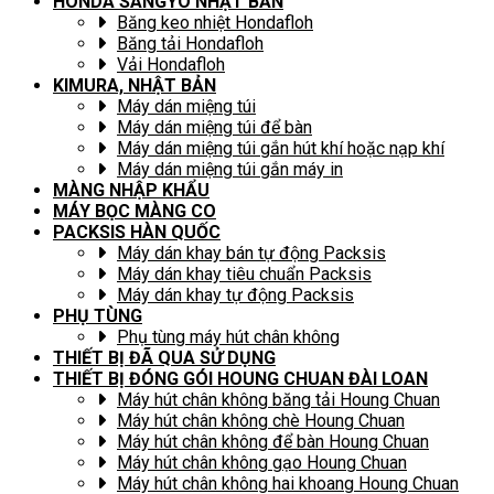
HONDA SANGYO NHẬT BẢN
Băng keo nhiệt Hondafloh
Băng tải Hondafloh
Vải Hondafloh
KIMURA, NHẬT BẢN
Máy dán miệng túi
Máy dán miệng túi để bàn
Máy dán miệng túi gắn hút khí hoặc nạp khí
Máy dán miệng túi gắn máy in
MÀNG NHẬP KHẨU
MÁY BỌC MÀNG CO
PACKSIS HÀN QUỐC
Máy dán khay bán tự động Packsis
Máy dán khay tiêu chuẩn Packsis
Máy dán khay tự động Packsis
PHỤ TÙNG
Phụ tùng máy hút chân không
THIẾT BỊ ĐÃ QUA SỬ DỤNG
THIẾT BỊ ĐÓNG GÓI HOUNG CHUAN ĐÀI LOAN
Máy hút chân không băng tải Houng Chuan
Máy hút chân không chè Houng Chuan
Máy hút chân không để bàn Houng Chuan
Máy hút chân không gạo Houng Chuan
Máy hút chân không hai khoang Houng Chuan