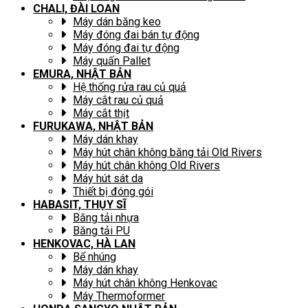
CHALI, ĐÀI LOAN
Máy dán băng keo
Máy đóng đai bán tự động
Máy đóng đai tự động
Máy quấn Pallet
EMURA, NHẬT BẢN
Hệ thống rửa rau củ quả
Máy cắt rau củ quả
Máy cắt thịt
FURUKAWA, NHẬT BẢN
Máy dán khay
Máy hút chân không băng tải Old Rivers
Máy hút chân không Old Rivers
Máy hút sát da
Thiết bị đóng gói
HABASIT, THỤY SĨ
Băng tải nhựa
Băng tải PU
HENKOVAC, HÀ LAN
Bể nhúng
Máy dán khay
Máy hút chân không Henkovac
Máy Thermoformer