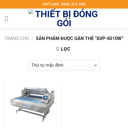
Skip
HOTLINE: 0962.212.545
to
content
TRANG CHỦ
/
SẢN PHẨM ĐƯỢC GẮN THẺ “AVP-6510W”
LỌC