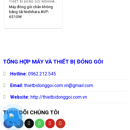
THIẾT BỊ ĐÓNG GÓI NISHIHARA
Máy đóng gói chân không
băng tải Nishihara AVP-
6510W
TỔNG HỢP MÁY VÀ THIẾT BỊ ĐÓNG GÓI
Hotline:
0962.212.545
Email:
thietbidonggoi.com.vn@gmail.com
Website:
http://thietbidonggoi.com.vn
THEO DÕI CHÚNG TÔI