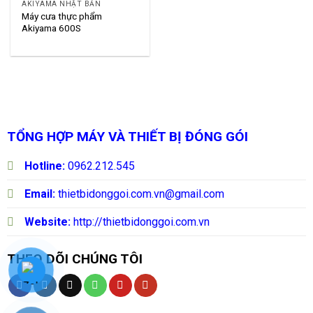
AKIYAMA NHẬT BẢN
Máy cưa thực phẩm
Akiyama 600S
TỔNG HỢP MÁY VÀ THIẾT BỊ ĐÓNG GÓI
Hotline:
0962.212.545
Email:
thietbidonggoi.com.vn@gmail.com
Website:
http://thietbidonggoi.com.vn
THEO DÕI CHÚNG TÔI