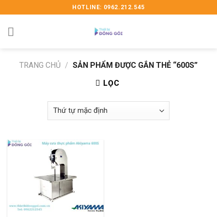
Skip
HOTLINE: 0962.212.545
to
content
TRANG CHỦ
/
SẢN PHẨM ĐƯỢC GẮN THẺ “600S”
LỌC