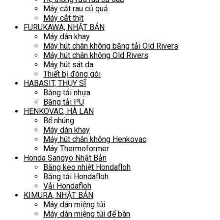
Máy cắt rau củ quả
Máy cắt thịt
FURUKAWA, NHẬT BẢN
Máy dán khay
Máy hút chân không băng tải Old Rivers
Máy hút chân không Old Rivers
Máy hút sát da
Thiết bị đóng gói
HABASIT, THỤY SĨ
Băng tải nhựa
Băng tải PU
HENKOVAC, HÀ LAN
Bể nhúng
Máy dán khay
Máy hút chân không Henkovac
Máy Thermoformer
Honda Sangyo Nhật Bản
Băng keo nhiệt Hondafloh
Băng tải Hondafloh
Vải Hondafloh
KIMURA, NHẬT BẢN
Máy dán miệng túi
Máy dán miệng túi để bàn