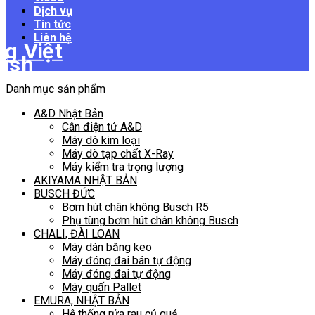
Dịch vụ
Tin tức
Liên hệ
Danh mục sản phẩm
A&D Nhật Bản
Cân điện tử A&D
Máy dò kim loại
Máy dò tạp chất X-Ray
Máy kiểm tra trọng lượng
AKIYAMA NHẬT BẢN
BUSCH ĐỨC
Bơm hút chân không Busch R5
Phụ tùng bơm hút chân không Busch
CHALI, ĐÀI LOAN
Máy dán băng keo
Máy đóng đai bán tự động
Máy đóng đai tự động
Máy quấn Pallet
EMURA, NHẬT BẢN
Hệ thống rửa rau củ quả