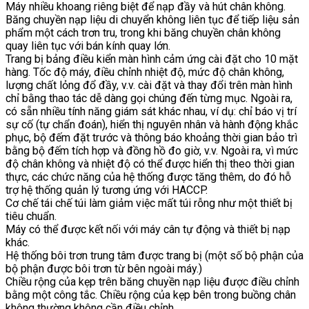
Máy nhiều khoang riêng biệt để nạp đầy và hút chân không.
Băng chuyền nạp liệu di chuyển không liên tục để tiếp liệu sản
phẩm một cách trơn tru, trong khi băng chuyền chân không
quay liên tục với bán kính quay lớn.
Trang bị bảng điều kiển màn hình cảm ứng cài đặt cho 10 mặt
hàng. Tốc độ máy, điều chỉnh nhiệt độ, mức độ chân không,
lượng chất lỏng đổ đầy, v.v. cài đặt và thay đổi trên màn hình
chỉ bằng thao tác dễ dàng gọi chúng đến từng mục. Ngoài ra,
có sẵn nhiều tính năng giám sát khác nhau, ví dụ: chỉ báo vị trí
sự cố (tự chẩn đoán), hiển thị nguyên nhân và hành động khắc
phục, bộ đếm đặt trước và thông báo khoảng thời gian bảo trì
bằng bộ đếm tích hợp và đồng hồ đo giờ, v.v. Ngoài ra, vì mức
độ chân không và nhiệt độ có thể được hiển thị theo thời gian
thực, các chức năng của hệ thống được tăng thêm, do đó hỗ
trợ hệ thống quản lý tương ứng với HACCP.
Cơ chế tái chế túi làm giảm việc mất túi rỗng như một thiết bị
tiêu chuẩn.
Máy có thể được kết nối với máy cân tự động và thiết bị nạp
khác.
Hệ thống bôi trơn trung tâm được trang bị (một số bộ phận của
bộ phận được bôi trơn từ bên ngoài máy.)
Chiều rộng của kẹp trên băng chuyền nạp liệu được điều chỉnh
bằng một công tắc. Chiều rộng của kẹp bên trong buồng chân
không thường không cần điều chỉnh.