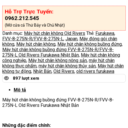
Hỗ Trợ Trực Tuyến:
0962.212.545
(Mở cửa cả Thứ Bảy và Chủ Nhật)
Danh mục:
Máy hút chân không Old Rivers
Thẻ:
Furukawa
,
FVV-8-275N-R/FVV-8-275N-L
,
Japan
,
Máy đóng gói chân
không
,
Máy hút chân không
,
Máy hút chân không buồng đứng
,
Máy hút chân không buồng đứng FVV-8-275N-R/FVV-8-
275N-L Old Rivers Furukawa Nhật Bản
,
Máy hút chân không
công nghiệp
,
Máy hút chân không nông sản
,
máy hút chân
không thực phẩm
,
máy hút chân không thủy sản
,
Máy hút chân
không tự động
,
Nhật Bản
,
Old Rivers
,
old rivers furukawa
897 lượt xem
Mô tả
Máy hút chân không buồng đứng FVV-8-275N-R/FVV-8-
275N-L Old Rivers Furukawa Nhật Bản
Những đặc điểm chính: