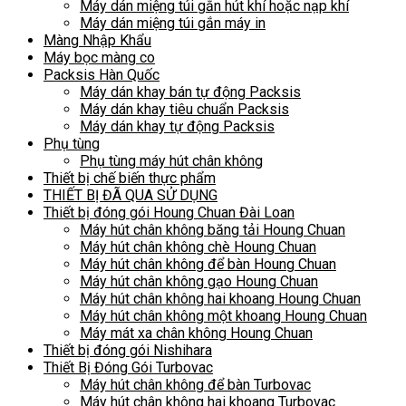
Máy dán miệng túi gắn hút khí hoặc nạp khí
Máy dán miệng túi gắn máy in
Màng Nhập Khẩu
Máy bọc màng co
Packsis Hàn Quốc
Máy dán khay bán tự động Packsis
Máy dán khay tiêu chuẩn Packsis
Máy dán khay tự động Packsis
Phụ tùng
Phụ tùng máy hút chân không
Thiết bị chế biến thực phẩm
THIẾT BỊ ĐÃ QUA SỬ DỤNG
Thiết bị đóng gói Houng Chuan Đài Loan
Máy hút chân không băng tải Houng Chuan
Máy hút chân không chè Houng Chuan
Máy hút chân không để bàn Houng Chuan
Máy hút chân không gạo Houng Chuan
Máy hút chân không hai khoang Houng Chuan
Máy hút chân không một khoang Houng Chuan
Máy mát xa chân không Houng Chuan
Thiết bị đóng gói Nishihara
Thiết Bị Đóng Gói Turbovac
Máy hút chân không để bàn Turbovac
Máy hút chân không hai khoang Turbovac