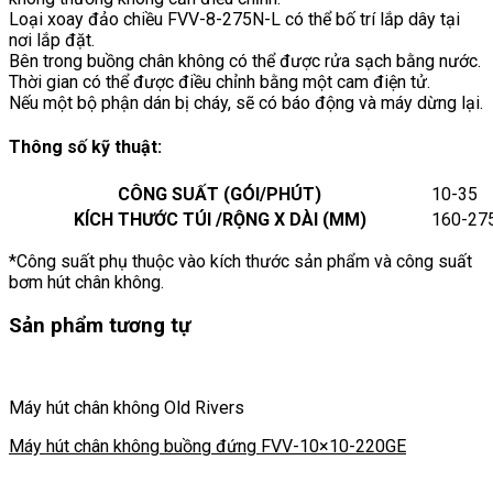
Loại xoay đảo chiều FVV-8-275N-L có thể bố trí lắp dây tại
nơi lắp đặt.
Bên trong buồng chân không có thể được rửa sạch bằng nước.
Thời gian có thể được điều chỉnh bằng một cam điện tử.
Nếu một bộ phận dán bị cháy, sẽ có báo động và máy dừng lại.
Thông số kỹ thuật:
CÔNG SUẤT (GÓI/PHÚT)
10-35
KÍCH THƯỚC TÚI /RỘNG X DÀI (MM)
160-27
*Công suất phụ thuộc vào kích thước sản phẩm và công suất
bơm hút chân không.
Sản phẩm tương tự
Máy hút chân không Old Rivers
Máy hút chân không buồng đứng FVV-10×10-220GE