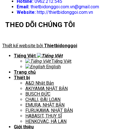
Hotline:
0962.212.545
Email:
thietbidonggoi.com.vn@gmail.com
Website:
http://thietbidonggoi.com.vn
THEO DÕI CHÚNG TÔI
Thiết kế website bởi
Thietbidonggoi
Tiếng Việt
Tiếng Việt
English
Trang chủ
Thiết bị
A&D Nhật Bản
AKIYAMA NHẬT BẢN
BUSCH ĐỨC
CHALI, ĐÀI LOAN
EMURA, NHẬT BẢN
FURUKAWA, NHẬT BẢN
HABASIT, THỤY SĨ
HENKOVAC, HÀ LAN
Giới thiệu