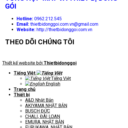
GÓI
Hotline:
0962.212.545
Email:
thietbidonggoi.com.vn@gmail.com
Website:
http://thietbidonggoi.com.vn
THEO DÕI CHÚNG TÔI
Thiết kế website bởi
Thietbidonggoi
Tiếng Việt
Tiếng Việt
English
Trang chủ
Thiết bị
A&D Nhật Bản
AKIYAMA NHẬT BẢN
BUSCH ĐỨC
CHALI, ĐÀI LOAN
EMURA, NHẬT BẢN
FURUKAWA, NHẬT BẢN