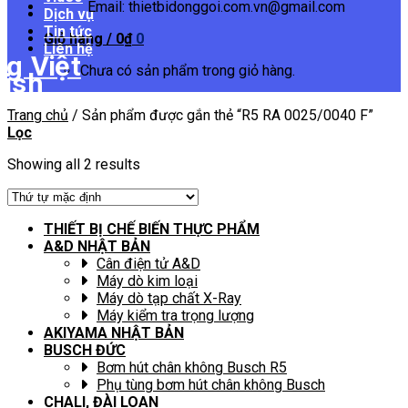
Email: thietbidonggoi.com.vn@gmail.com
Dịch vụ
Tin tức
Giỏ hàng /
0
₫
0
Liên hệ
Chưa có sản phẩm trong giỏ hàng.
Trang chủ
/
Sản phẩm được gắn thẻ “R5 RA 0025/0040 F”
Lọc
Showing all 2 results
THIẾT BỊ CHẾ BIẾN THỰC PHẨM
A&D NHẬT BẢN
Cân điện tử A&D
Máy dò kim loại
Máy dò tạp chất X-Ray
Máy kiểm tra trọng lượng
AKIYAMA NHẬT BẢN
BUSCH ĐỨC
Bơm hút chân không Busch R5
Phụ tùng bơm hút chân không Busch
CHALI, ĐÀI LOAN