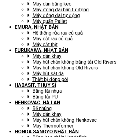
Máy dán băng keo
Máy đóng đai bán tự động
Máy đóng đai tự động
Máy quấn Pallet
EMURA, NHẬT BẢN
Hệ thống rửa rau củ quả
Máy cắt rau củ quả
Máy cắt thịt
FURUKAWA, NHẬT BẢN
Máy dán khay
Máy hút chân không băng tải Old Rivers
Máy hút chân không Old Rivers
Máy hút sát da
Thiết bị đóng gói
HABASIT, THỤY SĨ
Băng tải nhựa
Băng tải PU
HENKOVAC, HÀ LAN
Bể nhúng
Máy dán khay
Máy hút chân không Henkovac
Máy Thermoformer
HONDA SANGYO NHẬT BẢN