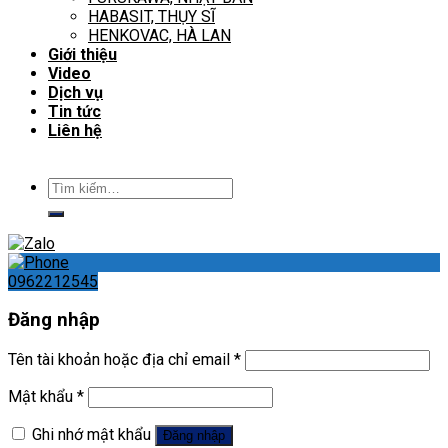
HABASIT, THỤY SĨ
HENKOVAC, HÀ LAN
Giới thiệu
Video
Dịch vụ
Tin tức
Liên hệ
Tìm
kiếm:
0962212545
Đăng nhập
Tên tài khoản hoặc địa chỉ email
*
Mật khẩu
*
Ghi nhớ mật khẩu
Đăng nhập