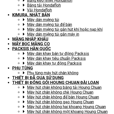
Băng keo nhiệt Hondafloh
Băng tải Hondafloh
Vải Hondafloh
KIMURA, NHẬT BẢN
Máy dán miệng túi
Máy dán miệng túi để bàn
Máy dán miệng túi gắn hút khí hoặc nạp khí
Máy dán miệng túi gắn máy in
MÀNG NHẬP KHẨU
MÁY BỌC MÀNG CO
PACKSIS HÀN QUỐC
Máy dán khay bán tự động Packsis
Máy dán khay tiêu chuẩn Packsis
Máy dán khay tự động Packsis
PHỤ TÙNG
Phụ tùng máy hút chân không
THIẾT BỊ ĐÃ QUA SỬ DỤNG
THIẾT BỊ ĐÓNG GÓI HOUNG CHUAN ĐÀI LOAN
Máy hút chân không băng tải Houng Chuan
Máy hút chân không chè Houng Chuan
Máy hút chân không để bàn Houng Chuan
Máy hút chân không gạo Houng Chuan
Máy hút chân không hai khoang Houng Chuan
Máy hút chân không một khoang Houng Chuan