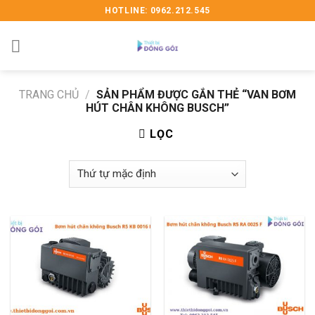
Skip
HOTLINE: 0962.212.545
to
content
TRANG CHỦ
/
SẢN PHẨM ĐƯỢC GẮN THẺ “VAN BƠM
HÚT CHÂN KHÔNG BUSCH”
LỌC