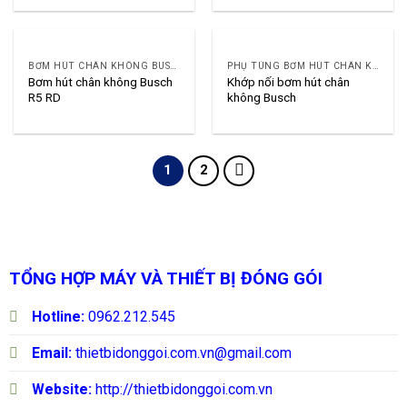
BƠM HÚT CHÂN KHÔNG BUSCH R5
PHỤ TÙNG BƠM HÚT CHÂN KHÔNG BUSCH
Bơm hút chân không Busch
Khớp nối bơm hút chân
R5 RD
không Busch
1
2
TỔNG HỢP MÁY VÀ THIẾT BỊ ĐÓNG GÓI
Hotline:
0962.212.545
Email:
thietbidonggoi.com.vn@gmail.com
Website:
http://thietbidonggoi.com.vn