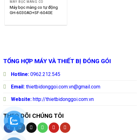
MÁY BỌC MÀNG CO
Máy bọc màng co tự động
GH-6030AD+SF-6040E
TỔNG HỢP MÁY VÀ THIẾT BỊ ĐÓNG GÓI
Hotline:
0962.212.545
Email:
thietbidonggoi.com.vn@gmail.com
Website:
http://thietbidonggoi.com.vn
THEO DÕI CHÚNG TÔI