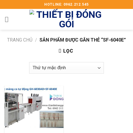
Skip
HOTLINE: 0962.212.545
to
content
TRANG CHỦ
/
SẢN PHẨM ĐƯỢC GẮN THẺ “SF-6040E”
LỌC