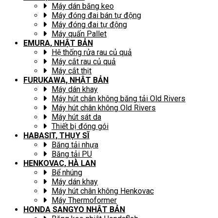
Máy dán băng keo
Máy đóng đai bán tự động
Máy đóng đai tự động
Máy quấn Pallet
EMURA, NHẬT BẢN
Hệ thống rửa rau củ quả
Máy cắt rau củ quả
Máy cắt thịt
FURUKAWA, NHẬT BẢN
Máy dán khay
Máy hút chân không băng tải Old Rivers
Máy hút chân không Old Rivers
Máy hút sát da
Thiết bị đóng gói
HABASIT, THỤY SĨ
Băng tải nhựa
Băng tải PU
HENKOVAC, HÀ LAN
Bể nhúng
Máy dán khay
Máy hút chân không Henkovac
Máy Thermoformer
HONDA SANGYO NHẬT BẢN