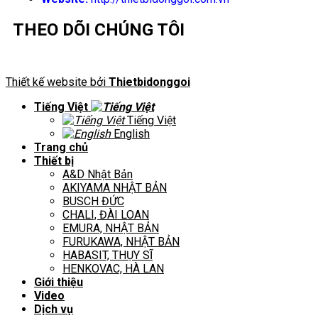
THEO DÕI CHÚNG TÔI
Thiết kế website bởi
Thietbidonggoi
Tiếng Việt
Tiếng Việt
English
Trang chủ
Thiết bị
A&D Nhật Bản
AKIYAMA NHẬT BẢN
BUSCH ĐỨC
CHALI, ĐÀI LOAN
EMURA, NHẬT BẢN
FURUKAWA, NHẬT BẢN
HABASIT, THỤY SĨ
HENKOVAC, HÀ LAN
Giới thiệu
Video
Dịch vụ