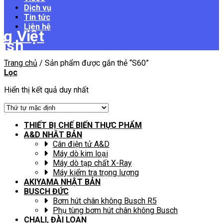
Dịch vụ
Tin tức
Liên hệ
Trang chủ
/
Sản phẩm được gắn thẻ “S60”
Lọc
Hiển thị kết quả duy nhất
THIẾT BỊ CHẾ BIẾN THỰC PHẨM
A&D NHẬT BẢN
Cân điện tử A&D
Máy dò kim loại
Máy dò tạp chất X-Ray
Máy kiểm tra trọng lượng
AKIYAMA NHẬT BẢN
BUSCH ĐỨC
Bơm hút chân không Busch R5
Phụ tùng bơm hút chân không Busch
CHALI, ĐÀI LOAN