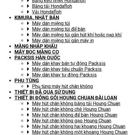
Băng keo nhiệt Hondafloh
Băng tải Hondafloh
Vải Hondafloh
KIMURA, NHẬT BẢN
Máy dán miệng túi
Máy dán miệng túi để bàn
Máy dán miệng túi gắn hút khí hoặc nạp khí
Máy dán miệng túi gắn máy in
MÀNG NHẬP KHẨU
MÁY BỌC MÀNG CO
PACKSIS HÀN QUỐC
Máy dán khay bán tự động Packsis
Máy dán khay tiêu chuẩn Packsis
Máy dán khay tự động Packsis
PHỤ TÙNG
Phụ tùng máy hút chân không
THIẾT BỊ ĐÃ QUA SỬ DỤNG
THIẾT BỊ ĐÓNG GÓI HOUNG CHUAN ĐÀI LOAN
Máy hút chân không băng tải Houng Chuan
Máy hút chân không chè Houng Chuan
Máy hút chân không để bàn Houng Chuan
Máy hút chân không gạo Houng Chuan
Máy hút chân không hai khoang Houng Chuan
Máy hút chân không một khoang Houng Chuan