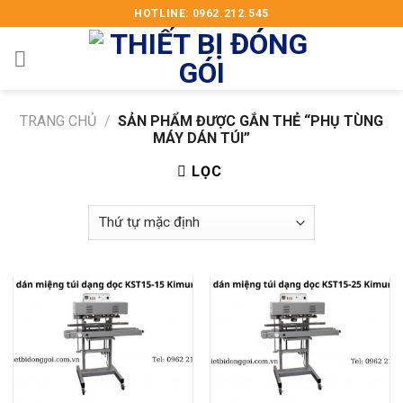
Skip
HOTLINE: 0962.212.545
to
content
TRANG CHỦ
/
SẢN PHẨM ĐƯỢC GẮN THẺ “PHỤ TÙNG
MÁY DÁN TÚI”
LỌC