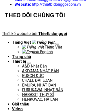
Website:
http://thietbidonggoi.com.vn
THEO DÕI CHÚNG TÔI
Thiết kế website bởi
Thietbidonggoi
Tiếng Việt
Tiếng Việt
English
Trang chủ
Thiết bị
A&D Nhật Bản
AKIYAMA NHẬT BẢN
BUSCH ĐỨC
CHALI, ĐÀI LOAN
EMURA, NHẬT BẢN
FURUKAWA, NHẬT BẢN
HABASIT, THỤY SĨ
HENKOVAC, HÀ LAN
Giới thiệu
Video