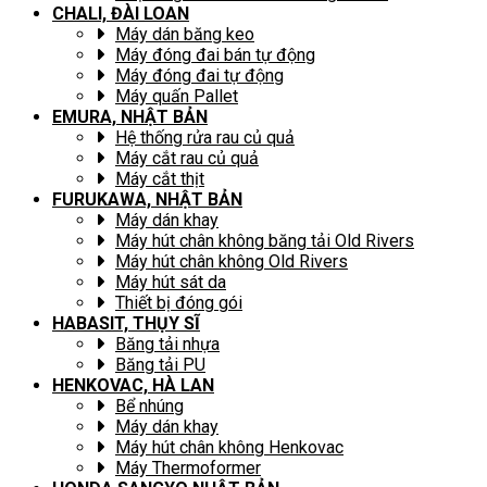
CHALI, ĐÀI LOAN
Máy dán băng keo
Máy đóng đai bán tự động
Máy đóng đai tự động
Máy quấn Pallet
EMURA, NHẬT BẢN
Hệ thống rửa rau củ quả
Máy cắt rau củ quả
Máy cắt thịt
FURUKAWA, NHẬT BẢN
Máy dán khay
Máy hút chân không băng tải Old Rivers
Máy hút chân không Old Rivers
Máy hút sát da
Thiết bị đóng gói
HABASIT, THỤY SĨ
Băng tải nhựa
Băng tải PU
HENKOVAC, HÀ LAN
Bể nhúng
Máy dán khay
Máy hút chân không Henkovac
Máy Thermoformer