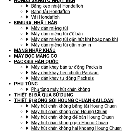
HONDA SANGYO NHẬT BẢN
Băng keo nhiệt Hondafloh
Băng tải Hondafloh
Vải Hondafloh
KIMURA, NHẬT BẢN
Máy dán miệng túi
Máy dán miệng túi để bàn
Máy dán miệng túi gắn hút khí hoặc nạp khí
Máy dán miệng túi gắn máy in
MÀNG NHẬP KHẨU
MÁY BỌC MÀNG CO
PACKSIS HÀN QUỐC
Máy dán khay bán tự động Packsis
Máy dán khay tiêu chuẩn Packsis
Máy dán khay tự động Packsis
PHỤ TÙNG
Phụ tùng máy hút chân không
THIẾT BỊ ĐÃ QUA SỬ DỤNG
THIẾT BỊ ĐÓNG GÓI HOUNG CHUAN ĐÀI LOAN
Máy hút chân không băng tải Houng Chuan
Máy hút chân không chè Houng Chuan
Máy hút chân không để bàn Houng Chuan
Máy hút chân không gạo Houng Chuan
Máy hút chân không hai khoang Houng Chuan