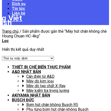
Dịch vụ
Tin tức
Liên hệ
Trang chủ
/
Sản phẩm được gắn thẻ “Máy hút chân không chè
Houng Chuan HC-4kg”
Lọc
Hiển thị kết quả duy nhất
THIẾT BỊ CHẾ BIẾN THỰC PHẨM
A&D NHẬT BẢN
Cân điện tử A&D
Máy dò kim loại
Máy dò tạp chất X-Ray
Máy kiểm tra trọng lượng
AKIYAMA NHẬT BẢN
BUSCH ĐỨC
Bơm hút chân không Busch R5
Phụ tùng bơm hút chân không Busch