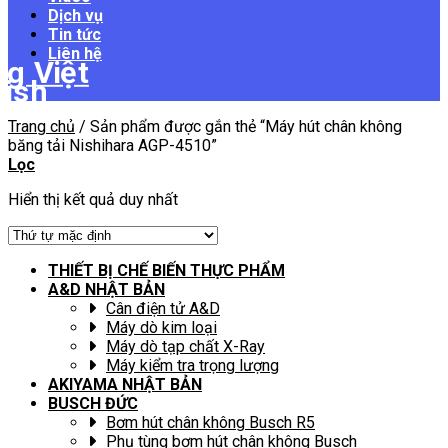
Dịch vụ
Tin tức
Liên hệ
Trang chủ
/
Sản phẩm được gắn thẻ “Máy hút chân không
băng tải Nishihara AGP-4510”
Lọc
Hiển thị kết quả duy nhất
THIẾT BỊ CHẾ BIẾN THỰC PHẨM
A&D NHẬT BẢN
Cân điện tử A&D
Máy dò kim loại
Máy dò tạp chất X-Ray
Máy kiểm tra trọng lượng
AKIYAMA NHẬT BẢN
BUSCH ĐỨC
Bơm hút chân không Busch R5
Phụ tùng bơm hút chân không Busch