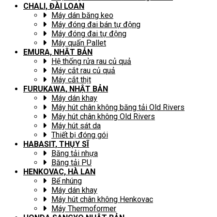
CHALI, ĐÀI LOAN
Máy dán băng keo
Máy đóng đai bán tự động
Máy đóng đai tự động
Máy quấn Pallet
EMURA, NHẬT BẢN
Hệ thống rửa rau củ quả
Máy cắt rau củ quả
Máy cắt thịt
FURUKAWA, NHẬT BẢN
Máy dán khay
Máy hút chân không băng tải Old Rivers
Máy hút chân không Old Rivers
Máy hút sát da
Thiết bị đóng gói
HABASIT, THỤY SĨ
Băng tải nhựa
Băng tải PU
HENKOVAC, HÀ LAN
Bể nhúng
Máy dán khay
Máy hút chân không Henkovac
Máy Thermoformer