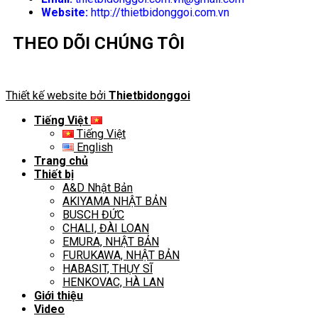
Website:
http://thietbidonggoi.com.vn
THEO DÕI CHÚNG TÔI
Thiết kế website bởi
Thietbidonggoi
Tiếng Việt
Tiếng Việt
English
Trang chủ
Thiết bị
A&D Nhật Bản
AKIYAMA NHẬT BẢN
BUSCH ĐỨC
CHALI, ĐÀI LOAN
EMURA, NHẬT BẢN
FURUKAWA, NHẬT BẢN
HABASIT, THỤY SĨ
HENKOVAC, HÀ LAN
Giới thiệu
Video