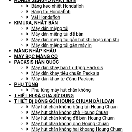
HONDA SANGYO NHẬT BẢN
Băng keo nhiệt Hondafloh
Băng tải Hondafloh
Vải Hondafloh
KIMURA, NHẬT BẢN
Máy dán miệng túi
Máy dán miệng túi để bàn
Máy dán miệng túi gắn hút khí hoặc nạp khí
Máy dán miệng túi gắn máy in
MÀNG NHẬP KHẨU
MÁY BỌC MÀNG CO
PACKSIS HÀN QUỐC
Máy dán khay bán tự động Packsis
Máy dán khay tiêu chuẩn Packsis
Máy dán khay tự động Packsis
PHỤ TÙNG
Phụ tùng máy hút chân không
THIẾT BỊ ĐÃ QUA SỬ DỤNG
THIẾT BỊ ĐÓNG GÓI HOUNG CHUAN ĐÀI LOAN
Máy hút chân không băng tải Houng Chuan
Máy hút chân không chè Houng Chuan
Máy hút chân không để bàn Houng Chuan
Máy hút chân không gạo Houng Chuan
Máy hút chân không hai khoang Houng Chuan