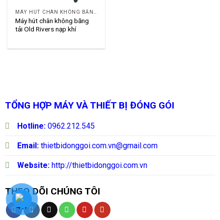
MÁY HÚT CHÂN KHÔNG BĂNG TẢI OLD RIVERS
Máy hút chân không băng
tải Old Rivers nạp khí
TỔNG HỢP MÁY VÀ THIẾT BỊ ĐÓNG GÓI
Hotline:
0962.212.545
Email:
thietbidonggoi.com.vn@gmail.com
Website:
http://thietbidonggoi.com.vn
THEO DÕI CHÚNG TÔI