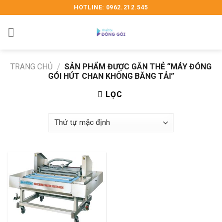
Skip
HOTLINE: 0962.212.545
to
content
TRANG CHỦ
/
SẢN PHẨM ĐƯỢC GẮN THẺ “MÁY ĐÓNG
GÓI HÚT CHAN KHÔNG BĂNG TẢI”
LỌC