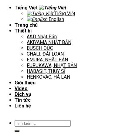
Tiếng Việt
Tiếng Việt
English
Trang chủ
Thiết bị
A&D Nhật Bản
AKIYAMA NHẬT BẢN
BUSCH ĐỨC
CHALI, ĐÀI LOAN
EMURA, NHẬT BẢN
FURUKAWA, NHẬT BẢN
HABASIT, THỤY SĨ
HENKOVAC, HÀ LAN
Giới thiệu
Video
Dịch vụ
Tin tức
Liên hệ
Tìm
kiếm: