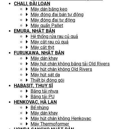
CHALI, ĐÀI LOAN
Máy dán băng keo
Máy đóng đai bán tự động
Máy đóng đai tự động
Máy quấn Pallet
EMURA, NHẬT BẢN
Hệ thống rửa rau củ quả
Máy cắt rau củ quả
Máy cắt thịt
FURUKAWA, NHẬT BẢN
Máy dán khay
Máy hút chân không băng tải Old Rivers
Máy hút chân không Old Rivers
Máy hút sát da
Thiết bị đóng gói
HABASIT, THỤY SĨ
Băng tải nhựa
Băng tải PU
HENKOVAC, HÀ LAN
Bể nhúng
Máy dán khay
Máy hút chân không Henkovac
Máy Thermoformer