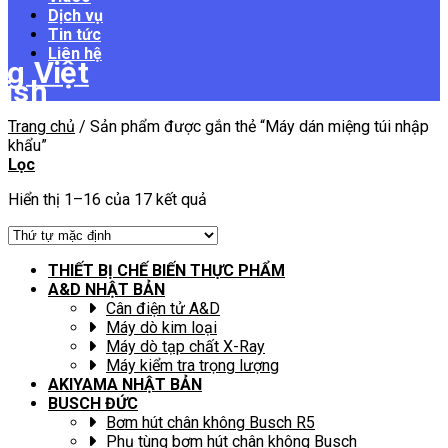
Dịch vụ
Tin tức
Liên hệ
Trang chủ
/
Sản phẩm được gắn thẻ “Máy dán miệng túi nhập
khẩu”
Lọc
Hiển thị 1–16 của 17 kết quả
THIẾT BỊ CHẾ BIẾN THỰC PHẨM
A&D NHẬT BẢN
Cân điện tử A&D
Máy dò kim loại
Máy dò tạp chất X-Ray
Máy kiểm tra trọng lượng
AKIYAMA NHẬT BẢN
BUSCH ĐỨC
Bơm hút chân không Busch R5
Phụ tùng bơm hút chân không Busch