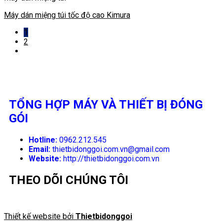
Máy dán miệng túi tốc độ cao Kimura
1
2
TỔNG HỢP MÁY VÀ THIẾT BỊ ĐÓNG
GÓI
Hotline:
0962.212.545
Email:
thietbidonggoi.com.vn@gmail.com
Website:
http://thietbidonggoi.com.vn
THEO DÕI CHÚNG TÔI
Thiết kế website bởi
Thietbidonggoi