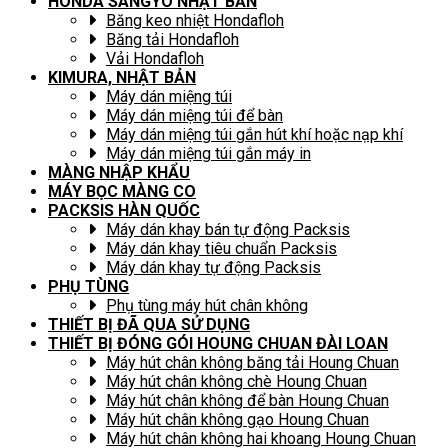
HONDA SANGYO NHẬT BẢN
Băng keo nhiệt Hondafloh
Băng tải Hondafloh
Vải Hondafloh
KIMURA, NHẬT BẢN
Máy dán miệng túi
Máy dán miệng túi để bàn
Máy dán miệng túi gắn hút khí hoặc nạp khí
Máy dán miệng túi gắn máy in
MÀNG NHẬP KHẨU
MÁY BỌC MÀNG CO
PACKSIS HÀN QUỐC
Máy dán khay bán tự động Packsis
Máy dán khay tiêu chuẩn Packsis
Máy dán khay tự động Packsis
PHỤ TÙNG
Phụ tùng máy hút chân không
THIẾT BỊ ĐÃ QUA SỬ DỤNG
THIẾT BỊ ĐÓNG GÓI HOUNG CHUAN ĐÀI LOAN
Máy hút chân không băng tải Houng Chuan
Máy hút chân không chè Houng Chuan
Máy hút chân không để bàn Houng Chuan
Máy hút chân không gạo Houng Chuan
Máy hút chân không hai khoang Houng Chuan