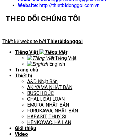
Website:
http://thietbidonggoi.com.vn
THEO DÕI CHÚNG TÔI
Thiết kế website bởi
Thietbidonggoi
Tiếng Việt
Tiếng Việt
English
Trang chủ
Thiết bị
A&D Nhật Bản
AKIYAMA NHẬT BẢN
BUSCH ĐỨC
CHALI, ĐÀI LOAN
EMURA, NHẬT BẢN
FURUKAWA, NHẬT BẢN
HABASIT, THỤY SĨ
HENKOVAC, HÀ LAN
Giới thiệu
Video