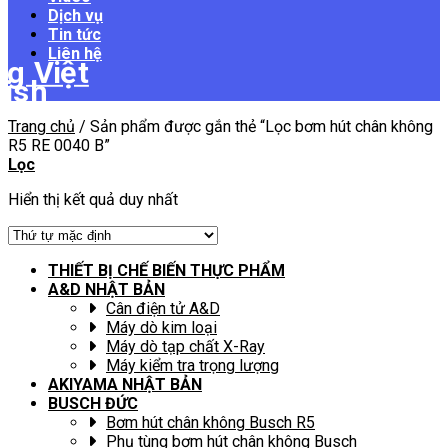
Dịch vụ
Tin tức
Liên hệ
Trang chủ
/
Sản phẩm được gắn thẻ “Lọc bơm hút chân không
R5 RE 0040 B”
Lọc
Hiển thị kết quả duy nhất
THIẾT BỊ CHẾ BIẾN THỰC PHẨM
A&D NHẬT BẢN
Cân điện tử A&D
Máy dò kim loại
Máy dò tạp chất X-Ray
Máy kiểm tra trọng lượng
AKIYAMA NHẬT BẢN
BUSCH ĐỨC
Bơm hút chân không Busch R5
Phụ tùng bơm hút chân không Busch