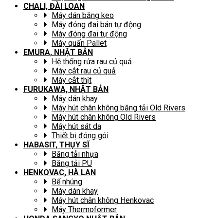
CHALI, ĐÀI LOAN
Máy dán băng keo
Máy đóng đai bán tự động
Máy đóng đai tự động
Máy quấn Pallet
EMURA, NHẬT BẢN
Hệ thống rửa rau củ quả
Máy cắt rau củ quả
Máy cắt thịt
FURUKAWA, NHẬT BẢN
Máy dán khay
Máy hút chân không băng tải Old Rivers
Máy hút chân không Old Rivers
Máy hút sát da
Thiết bị đóng gói
HABASIT, THỤY SĨ
Băng tải nhựa
Băng tải PU
HENKOVAC, HÀ LAN
Bể nhúng
Máy dán khay
Máy hút chân không Henkovac
Máy Thermoformer