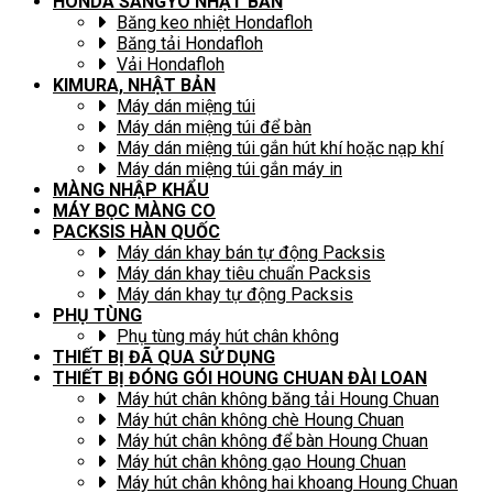
HONDA SANGYO NHẬT BẢN
Băng keo nhiệt Hondafloh
Băng tải Hondafloh
Vải Hondafloh
KIMURA, NHẬT BẢN
Máy dán miệng túi
Máy dán miệng túi để bàn
Máy dán miệng túi gắn hút khí hoặc nạp khí
Máy dán miệng túi gắn máy in
MÀNG NHẬP KHẨU
MÁY BỌC MÀNG CO
PACKSIS HÀN QUỐC
Máy dán khay bán tự động Packsis
Máy dán khay tiêu chuẩn Packsis
Máy dán khay tự động Packsis
PHỤ TÙNG
Phụ tùng máy hút chân không
THIẾT BỊ ĐÃ QUA SỬ DỤNG
THIẾT BỊ ĐÓNG GÓI HOUNG CHUAN ĐÀI LOAN
Máy hút chân không băng tải Houng Chuan
Máy hút chân không chè Houng Chuan
Máy hút chân không để bàn Houng Chuan
Máy hút chân không gạo Houng Chuan
Máy hút chân không hai khoang Houng Chuan