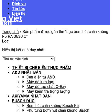
Dịch vụ
Tin tức
Liên hệ
Trang chủ
/
Sản phẩm được gắn thẻ “Lọc bơm hút chân không
R5 RA 0630 C”
Lọc
Hiển thị kết quả duy nhất
THIẾT BỊ CHẾ BIẾN THỰC PHẨM
A&D NHẬT BẢN
Cân điện tử A&D
Máy dò kim loại
Máy dò tạp chất X-Ray
Máy kiểm tra trọng lượng
AKIYAMA NHẬT BẢN
BUSCH ĐỨC
Bơm hút chân không Busch R5
Phụ tùng bơm hút chân không Busch