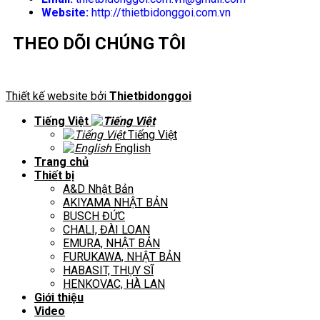
Website:
http://thietbidonggoi.com.vn
THEO DÕI CHÚNG TÔI
Thiết kế website bởi
Thietbidonggoi
Tiếng Việt
Tiếng Việt
English
Trang chủ
Thiết bị
A&D Nhật Bản
AKIYAMA NHẬT BẢN
BUSCH ĐỨC
CHALI, ĐÀI LOAN
EMURA, NHẬT BẢN
FURUKAWA, NHẬT BẢN
HABASIT, THỤY SĨ
HENKOVAC, HÀ LAN
Giới thiệu
Video