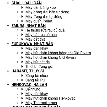
CHALI, ĐÀI LOAN
Máy dán băng keo
Máy đóng đai bán tự động
Máy đóng đai tự động
Máy quấn Pallet
EMURA, NHẬT BẢN
Hệ thống rửa rau củ quả
Máy cắt rau củ quả
Máy cắt thịt
FURUKAWA, NHẬT BẢN
Máy dán khay
Máy hút chân không băng tải Old Rivers
Máy hút chân không Old Rivers
Máy hút sát da
Thiết bị đóng gói
HABASIT, THỤY SĨ
Băng tải nhựa
Băng tải PU
HENKOVAC, HÀ LAN
Bể nhúng
Máy dán khay
Máy hút chân không Henkovac
Máy Thermoformer