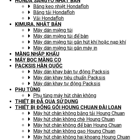
HONDA SANGYO NHẬT BẢN
Băng keo nhiệt Hondafloh
Băng tải Hondafloh
Vải Hondafloh
KIMURA, NHẬT BẢN
Máy dán miệng túi
Máy dán miệng túi để bàn
Máy dán miệng túi gắn hút khí hoặc nạp khí
Máy dán miệng túi gắn máy in
MÀNG NHẬP KHẨU
MÁY BỌC MÀNG CO
PACKSIS HÀN QUỐC
Máy dán khay bán tự động Packsis
Máy dán khay tiêu chuẩn Packsis
Máy dán khay tự động Packsis
PHỤ TÙNG
Phụ tùng máy hút chân không
THIẾT BỊ ĐÃ QUA SỬ DỤNG
THIẾT BỊ ĐÓNG GÓI HOUNG CHUAN ĐÀI LOAN
Máy hút chân không băng tải Houng Chuan
Máy hút chân không chè Houng Chuan
Máy hút chân không để bàn Houng Chuan
Máy hút chân không gạo Houng Chuan
Máy hút chân không hai khoang Houng Chuan