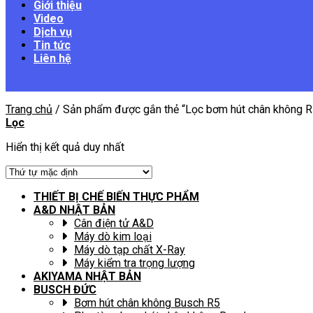
Giới thiệu
Video
Dịch vụ
Tin tức
Liên hệ
Trang chủ
/
Sản phẩm được gắn thẻ “Lọc bơm hút chân không R
Lọc
Hiển thị kết quả duy nhất
THIẾT BỊ CHẾ BIẾN THỰC PHẨM
A&D NHẬT BẢN
Cân điện tử A&D
Máy dò kim loại
Máy dò tạp chất X-Ray
Máy kiểm tra trọng lượng
AKIYAMA NHẬT BẢN
BUSCH ĐỨC
Bơm hút chân không Busch R5