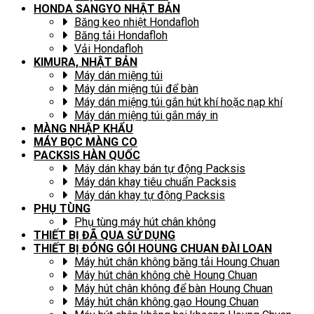
HONDA SANGYO NHẬT BẢN
Băng keo nhiệt Hondafloh
Băng tải Hondafloh
Vải Hondafloh
KIMURA, NHẬT BẢN
Máy dán miệng túi
Máy dán miệng túi để bàn
Máy dán miệng túi gắn hút khí hoặc nạp khí
Máy dán miệng túi gắn máy in
MÀNG NHẬP KHẨU
MÁY BỌC MÀNG CO
PACKSIS HÀN QUỐC
Máy dán khay bán tự động Packsis
Máy dán khay tiêu chuẩn Packsis
Máy dán khay tự động Packsis
PHỤ TÙNG
Phụ tùng máy hút chân không
THIẾT BỊ ĐÃ QUA SỬ DỤNG
THIẾT BỊ ĐÓNG GÓI HOUNG CHUAN ĐÀI LOAN
Máy hút chân không băng tải Houng Chuan
Máy hút chân không chè Houng Chuan
Máy hút chân không để bàn Houng Chuan
Máy hút chân không gạo Houng Chuan