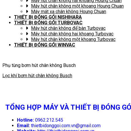
Máy hút chân không hai khoang Houng Chuan
Máy hút chân không một khoang Houng Chuan
Máy mát xa chân không Houng Chuan
THIẾT BỊ ĐÓNG GÓI NISHIHARA
THIẾT BỊ ĐÓNG GÓI TURBOVAC
Máy hút chân không để bàn Turbovac
Máy hút chân không hai khoang Turbovac
Máy hút chân không một khoang Turbovac
THIẾT BỊ ĐÓNG GÓI WINVAC
Phụ tùng bơm hút chân không Busch
Lọc khí bơm hút chân không Busch
TỔNG HỢP MÁY VÀ THIẾT BỊ ĐÓNG GÓ
Hotline:
0962.212.545
Email:
thietbidonggoi.com.vn@gmail.com