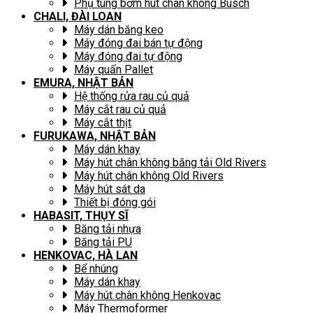
Phụ tùng bơm hút chân không Busch
CHALI, ĐÀI LOAN
Máy dán băng keo
Máy đóng đai bán tự động
Máy đóng đai tự động
Máy quấn Pallet
EMURA, NHẬT BẢN
Hệ thống rửa rau củ quả
Máy cắt rau củ quả
Máy cắt thịt
FURUKAWA, NHẬT BẢN
Máy dán khay
Máy hút chân không băng tải Old Rivers
Máy hút chân không Old Rivers
Máy hút sát da
Thiết bị đóng gói
HABASIT, THỤY SĨ
Băng tải nhựa
Băng tải PU
HENKOVAC, HÀ LAN
Bể nhúng
Máy dán khay
Máy hút chân không Henkovac
Máy Thermoformer