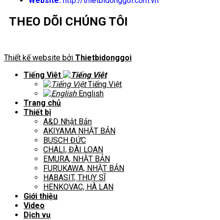
Website:
http://thietbidonggoi.com.vn
THEO DÕI CHÚNG TÔI
Thiết kế website bởi
Thietbidonggoi
Tiếng Việt
Tiếng Việt
English
Trang chủ
Thiết bị
A&D Nhật Bản
AKIYAMA NHẬT BẢN
BUSCH ĐỨC
CHALI, ĐÀI LOAN
EMURA, NHẬT BẢN
FURUKAWA, NHẬT BẢN
HABASIT, THỤY SĨ
HENKOVAC, HÀ LAN
Giới thiệu
Video
Dịch vụ