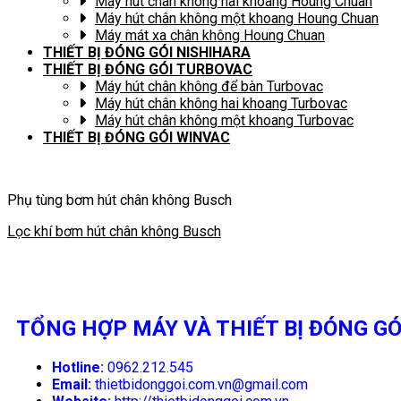
Máy hút chân không hai khoang Houng Chuan
Máy hút chân không một khoang Houng Chuan
Máy mát xa chân không Houng Chuan
THIẾT BỊ ĐÓNG GÓI NISHIHARA
THIẾT BỊ ĐÓNG GÓI TURBOVAC
Máy hút chân không để bàn Turbovac
Máy hút chân không hai khoang Turbovac
Máy hút chân không một khoang Turbovac
THIẾT BỊ ĐÓNG GÓI WINVAC
Phụ tùng bơm hút chân không Busch
Lọc khí bơm hút chân không Busch
TỔNG HỢP MÁY VÀ THIẾT BỊ ĐÓNG GÓ
Hotline:
0962.212.545
Email:
thietbidonggoi.com.vn@gmail.com