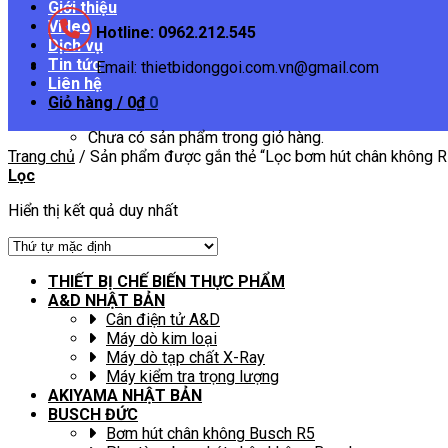
Giới thiệu
Video
Hotline: 0962.212.545
Dịch vụ
Tin tức
Email: thietbidonggoi.com.vn@gmail.com
Liên hệ
Giỏ hàng /
0
₫
0
Chưa có sản phẩm trong giỏ hàng.
Trang chủ
/
Sản phẩm được gắn thẻ “Lọc bơm hút chân không 
Lọc
Hiển thị kết quả duy nhất
THIẾT BỊ CHẾ BIẾN THỰC PHẨM
A&D NHẬT BẢN
Cân điện tử A&D
Máy dò kim loại
Máy dò tạp chất X-Ray
Máy kiểm tra trọng lượng
AKIYAMA NHẬT BẢN
BUSCH ĐỨC
Bơm hút chân không Busch R5