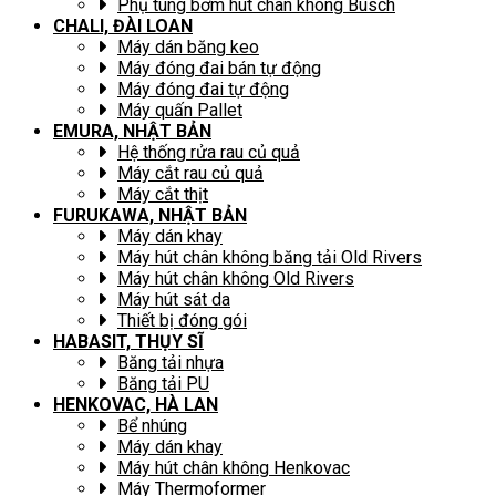
Phụ tùng bơm hút chân không Busch
CHALI, ĐÀI LOAN
Máy dán băng keo
Máy đóng đai bán tự động
Máy đóng đai tự động
Máy quấn Pallet
EMURA, NHẬT BẢN
Hệ thống rửa rau củ quả
Máy cắt rau củ quả
Máy cắt thịt
FURUKAWA, NHẬT BẢN
Máy dán khay
Máy hút chân không băng tải Old Rivers
Máy hút chân không Old Rivers
Máy hút sát da
Thiết bị đóng gói
HABASIT, THỤY SĨ
Băng tải nhựa
Băng tải PU
HENKOVAC, HÀ LAN
Bể nhúng
Máy dán khay
Máy hút chân không Henkovac
Máy Thermoformer