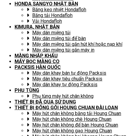
HONDA SANGYO NHẬT BẢN
Băng keo nhiệt Hondafloh
Băng tải Hondafloh
Vải Hondafloh
KIMURA, NHẬT BẢN
Máy dán miệng túi
Máy dán miệng túi để bàn
Máy dán miệng túi gắn hút khí hoặc nạp khí
Máy dán miệng túi gắn máy in
MÀNG NHẬP KHẨU
MÁY BỌC MÀNG CO
PACKSIS HÀN QUỐC
Máy dán khay bán tự động Packsis
Máy dán khay tiêu chuẩn Packsis
Máy dán khay tự động Packsis
PHỤ TÙNG
Phụ tùng máy hút chân không
THIẾT BỊ ĐÃ QUA SỬ DỤNG
THIẾT BỊ ĐÓNG GÓI HOUNG CHUAN ĐÀI LOAN
Máy hút chân không băng tải Houng Chuan
Máy hút chân không chè Houng Chuan
Máy hút chân không để bàn Houng Chuan
Máy hút chân không gạo Houng Chuan