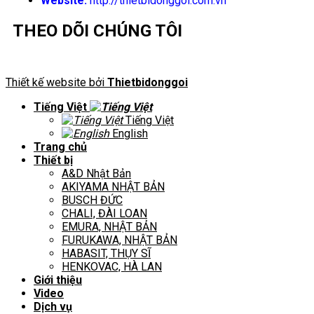
Website:
http://thietbidonggoi.com.vn
THEO DÕI CHÚNG TÔI
Thiết kế website bởi
Thietbidonggoi
Tiếng Việt
Tiếng Việt
English
Trang chủ
Thiết bị
A&D Nhật Bản
AKIYAMA NHẬT BẢN
BUSCH ĐỨC
CHALI, ĐÀI LOAN
EMURA, NHẬT BẢN
FURUKAWA, NHẬT BẢN
HABASIT, THỤY SĨ
HENKOVAC, HÀ LAN
Giới thiệu
Video
Dịch vụ