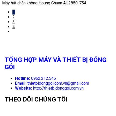
Máy hút chân không Houng Chuan AU2850-75A
1
2
3
4
TỔNG HỢP MÁY VÀ THIẾT BỊ ĐÓNG
GÓI
Hotline:
0962.212.545
Email:
thietbidonggoi.com.vn@gmail.com
Website:
http://thietbidonggoi.com.vn
THEO DÕI CHÚNG TÔI