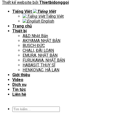
Thiết kế website bởi
Thietbidonggoi
Tiếng Việt
Tiếng Việt
English
Trang chủ
Thiết bị
A&D Nhật Bản
AKIYAMA NHẬT BẢN
BUSCH ĐỨC
CHALI, ĐÀI LOAN
EMURA, NHẬT BẢN
FURUKAWA, NHẬT BẢN
HABASIT, THỤY SĨ
HENKOVAC, HÀ LAN
Giới thiệu
Video
Dịch vụ
Tin tức
Liên hệ
Tìm
kiếm: