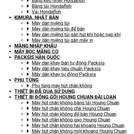
Băng keo nhiệt Hondafloh
Băng tải Hondafloh
Vải Hondafloh
KIMURA, NHẬT BẢN
Máy dán miệng túi
Máy dán miệng túi để bàn
Máy dán miệng túi gắn hút khí hoặc nạp khí
Máy dán miệng túi gắn máy in
MÀNG NHẬP KHẨU
MÁY BỌC MÀNG CO
PACKSIS HÀN QUỐC
Máy dán khay bán tự động Packsis
Máy dán khay tiêu chuẩn Packsis
Máy dán khay tự động Packsis
PHỤ TÙNG
Phụ tùng máy hút chân không
THIẾT BỊ ĐÃ QUA SỬ DỤNG
THIẾT BỊ ĐÓNG GÓI HOUNG CHUAN ĐÀI LOAN
Máy hút chân không băng tải Houng Chuan
Máy hút chân không chè Houng Chuan
Máy hút chân không để bàn Houng Chuan
Máy hút chân không gạo Houng Chuan
Máy hút chân không hai khoang Houng Chuan
Máy hút chân không một khoang Houng Chuan