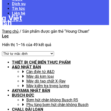
Dịch vụ
Tin tức
Liên hệ
Trang chủ
/
Sản phẩm được gắn thẻ “Houng Chuan”
Lọc
Hiển thị 1–16 của 49 kết quả
THIẾT BỊ CHẾ BIẾN THỰC PHẨM
A&D NHẬT BẢN
Cân điện tử A&D
Máy dò kim loại
Máy dò tạp chất X-Ray
Máy kiểm tra trọng lượng
AKIYAMA NHẬT BẢN
BUSCH ĐỨC
Bơm hút chân không Busch R5
Phụ tùng bơm hút chân không Busch
CHALI, ĐÀI LOAN