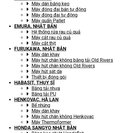
Máy dán băng keo
Máy đóng đai bán tự động
Máy đóng đai tự động
Máy quấn Pallet
EMURA, NHẬT BẢN
Hệ thống rửa rau củ quả
Máy cắt rau củ quả
Máy cắt thịt
FURUKAWA, NHẬT BẢN
Máy dán khay
Máy hút chân không băng tải Old Rivers
Máy hút chân không Old Rivers
Máy hút sát da
Thiết bị đóng gói
HABASIT, THỤY SĨ
Băng tải nhựa
Băng tải PU
HENKOVAC, HÀ LAN
Bể nhúng
Máy dán khay
Máy hút chân không Henkovac
Máy Thermoformer
HONDA SANGYO NHẬT BẢN