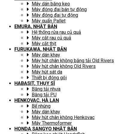
Máy dán băng keo
Máy đóng đai bán tự động
Máy đóng đai tự động
Máy quấn Pallet
EMURA, NHẬT BẢN
Hệ thống rửa rau củ quả
Máy cắt rau củ quả
Máy cắt thịt
FURUKAWA, NHẬT BẢN
Máy dán khay
Máy hút chân không băng tải Old Rivers
Máy hút chân không Old Rivers
Máy hút sát da
Thiết bị đóng gói
HABASIT, THỤY SĨ
Băng tải nhựa
Băng tải PU
HENKOVAC, HÀ LAN
Bể nhúng
Máy dán khay
Máy hút chân không Henkovac
Máy Thermoformer
HONDA SANGYO NHẬT BẢN