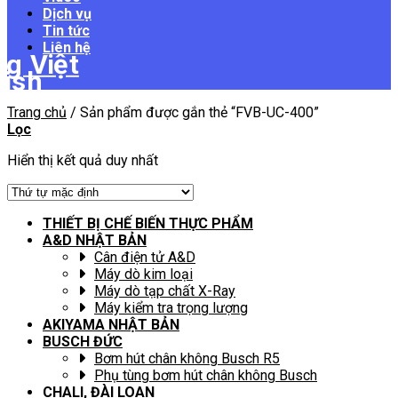
Dịch vụ
Tin tức
Liên hệ
Trang chủ
/
Sản phẩm được gắn thẻ “FVB-UC-400”
Lọc
Hiển thị kết quả duy nhất
THIẾT BỊ CHẾ BIẾN THỰC PHẨM
A&D NHẬT BẢN
Cân điện tử A&D
Máy dò kim loại
Máy dò tạp chất X-Ray
Máy kiểm tra trọng lượng
AKIYAMA NHẬT BẢN
BUSCH ĐỨC
Bơm hút chân không Busch R5
Phụ tùng bơm hút chân không Busch
CHALI, ĐÀI LOAN