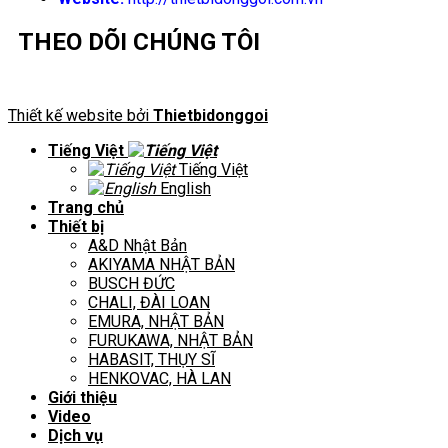
THEO DÕI CHÚNG TÔI
Thiết kế website bởi
Thietbidonggoi
Tiếng Việt
Tiếng Việt
English
Trang chủ
Thiết bị
A&D Nhật Bản
AKIYAMA NHẬT BẢN
BUSCH ĐỨC
CHALI, ĐÀI LOAN
EMURA, NHẬT BẢN
FURUKAWA, NHẬT BẢN
HABASIT, THỤY SĨ
HENKOVAC, HÀ LAN
Giới thiệu
Video
Dịch vụ