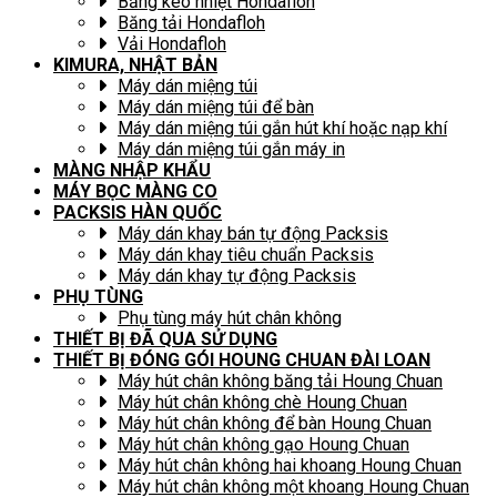
Băng keo nhiệt Hondafloh
Băng tải Hondafloh
Vải Hondafloh
KIMURA, NHẬT BẢN
Máy dán miệng túi
Máy dán miệng túi để bàn
Máy dán miệng túi gắn hút khí hoặc nạp khí
Máy dán miệng túi gắn máy in
MÀNG NHẬP KHẨU
MÁY BỌC MÀNG CO
PACKSIS HÀN QUỐC
Máy dán khay bán tự động Packsis
Máy dán khay tiêu chuẩn Packsis
Máy dán khay tự động Packsis
PHỤ TÙNG
Phụ tùng máy hút chân không
THIẾT BỊ ĐÃ QUA SỬ DỤNG
THIẾT BỊ ĐÓNG GÓI HOUNG CHUAN ĐÀI LOAN
Máy hút chân không băng tải Houng Chuan
Máy hút chân không chè Houng Chuan
Máy hút chân không để bàn Houng Chuan
Máy hút chân không gạo Houng Chuan
Máy hút chân không hai khoang Houng Chuan
Máy hút chân không một khoang Houng Chuan