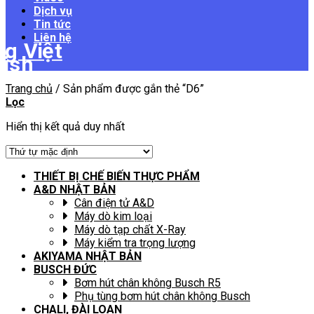
Dịch vụ
Tin tức
Liên hệ
Trang chủ
/
Sản phẩm được gắn thẻ “D6”
Lọc
Hiển thị kết quả duy nhất
THIẾT BỊ CHẾ BIẾN THỰC PHẨM
A&D NHẬT BẢN
Cân điện tử A&D
Máy dò kim loại
Máy dò tạp chất X-Ray
Máy kiểm tra trọng lượng
AKIYAMA NHẬT BẢN
BUSCH ĐỨC
Bơm hút chân không Busch R5
Phụ tùng bơm hút chân không Busch
CHALI, ĐÀI LOAN