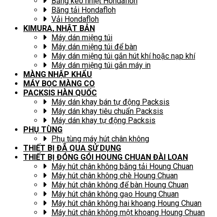
Băng keo nhiệt Hondafloh
Băng tải Hondafloh
Vải Hondafloh
KIMURA, NHẬT BẢN
Máy dán miệng túi
Máy dán miệng túi để bàn
Máy dán miệng túi gắn hút khí hoặc nạp khí
Máy dán miệng túi gắn máy in
MÀNG NHẬP KHẨU
MÁY BỌC MÀNG CO
PACKSIS HÀN QUỐC
Máy dán khay bán tự động Packsis
Máy dán khay tiêu chuẩn Packsis
Máy dán khay tự động Packsis
PHỤ TÙNG
Phụ tùng máy hút chân không
THIẾT BỊ ĐÃ QUA SỬ DỤNG
THIẾT BỊ ĐÓNG GÓI HOUNG CHUAN ĐÀI LOAN
Máy hút chân không băng tải Houng Chuan
Máy hút chân không chè Houng Chuan
Máy hút chân không để bàn Houng Chuan
Máy hút chân không gạo Houng Chuan
Máy hút chân không hai khoang Houng Chuan
Máy hút chân không một khoang Houng Chuan