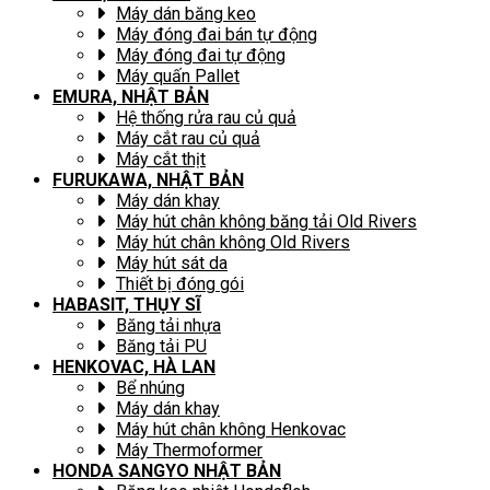
Máy dán băng keo
Máy đóng đai bán tự động
Máy đóng đai tự động
Máy quấn Pallet
EMURA, NHẬT BẢN
Hệ thống rửa rau củ quả
Máy cắt rau củ quả
Máy cắt thịt
FURUKAWA, NHẬT BẢN
Máy dán khay
Máy hút chân không băng tải Old Rivers
Máy hút chân không Old Rivers
Máy hút sát da
Thiết bị đóng gói
HABASIT, THỤY SĨ
Băng tải nhựa
Băng tải PU
HENKOVAC, HÀ LAN
Bể nhúng
Máy dán khay
Máy hút chân không Henkovac
Máy Thermoformer
HONDA SANGYO NHẬT BẢN