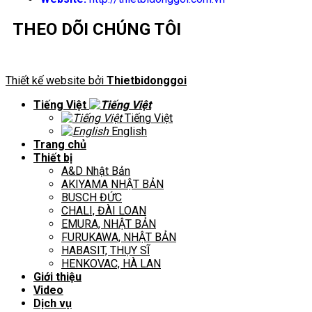
THEO DÕI CHÚNG TÔI
Thiết kế website bởi
Thietbidonggoi
Tiếng Việt
Tiếng Việt
English
Trang chủ
Thiết bị
A&D Nhật Bản
AKIYAMA NHẬT BẢN
BUSCH ĐỨC
CHALI, ĐÀI LOAN
EMURA, NHẬT BẢN
FURUKAWA, NHẬT BẢN
HABASIT, THỤY SĨ
HENKOVAC, HÀ LAN
Giới thiệu
Video
Dịch vụ