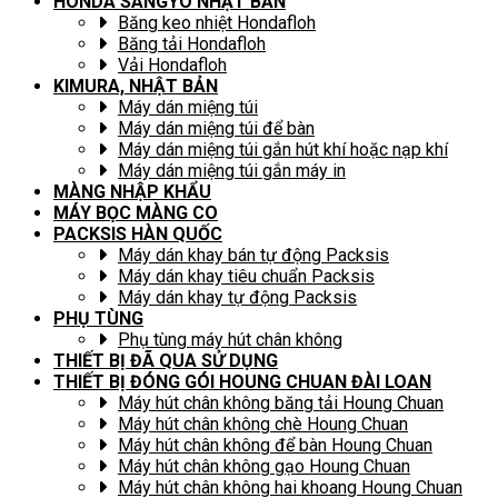
HONDA SANGYO NHẬT BẢN
Băng keo nhiệt Hondafloh
Băng tải Hondafloh
Vải Hondafloh
KIMURA, NHẬT BẢN
Máy dán miệng túi
Máy dán miệng túi để bàn
Máy dán miệng túi gắn hút khí hoặc nạp khí
Máy dán miệng túi gắn máy in
MÀNG NHẬP KHẨU
MÁY BỌC MÀNG CO
PACKSIS HÀN QUỐC
Máy dán khay bán tự động Packsis
Máy dán khay tiêu chuẩn Packsis
Máy dán khay tự động Packsis
PHỤ TÙNG
Phụ tùng máy hút chân không
THIẾT BỊ ĐÃ QUA SỬ DỤNG
THIẾT BỊ ĐÓNG GÓI HOUNG CHUAN ĐÀI LOAN
Máy hút chân không băng tải Houng Chuan
Máy hút chân không chè Houng Chuan
Máy hút chân không để bàn Houng Chuan
Máy hút chân không gạo Houng Chuan
Máy hút chân không hai khoang Houng Chuan