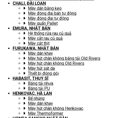
CHALI, ĐÀI LOAN
Máy dán băng keo
Máy đóng đai bán tự động
Máy đóng đai tự động
Máy quấn Pallet
EMURA, NHẬT BẢN
Hệ thống rửa rau củ quả
Máy cắt rau củ quả
Máy cắt thịt
FURUKAWA, NHẬT BẢN
Máy dán khay
Máy hút chân không băng tải Old Rivers
Máy hút chân không Old Rivers
Máy hút sát da
Thiết bị đóng gói
HABASIT, THỤY SĨ
Băng tải nhựa
Băng tải PU
HENKOVAC, HÀ LAN
Bể nhúng
Máy dán khay
Máy hút chân không Henkovac
Máy Thermoformer