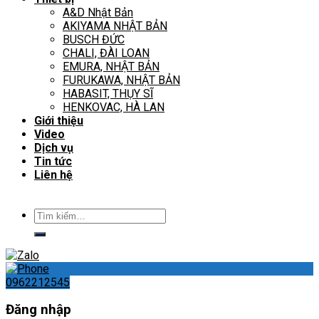
A&D Nhật Bản
AKIYAMA NHẬT BẢN
BUSCH ĐỨC
CHALI, ĐÀI LOAN
EMURA, NHẬT BẢN
FURUKAWA, NHẬT BẢN
HABASIT, THỤY SĨ
HENKOVAC, HÀ LAN
Giới thiệu
Video
Dịch vụ
Tin tức
Liên hệ
Tìm
kiếm:
0962212545
Đăng nhập