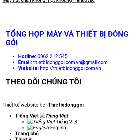
Máy hút chân không một khoang Henkovac
TỔNG HỢP MÁY VÀ THIẾT BỊ ĐÓNG
GÓI
Hotline:
0962.212.545
Email:
thietbidonggoi.com.vn@gmail.com
Website:
http://thietbidonggoi.com.vn
THEO DÕI CHÚNG TÔI
Thiết kế website bởi
Thietbidonggoi
Tiếng Việt
Tiếng Việt
English
Trang chủ
Thiết bị