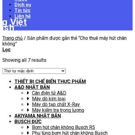
Dịch vụ
Tin tức
Liên hệ
Trang chủ
/
Sản phẩm được gắn thẻ “Cho thuê máy hút chân
không”
Lọc
Showing all 7 results
THIẾT BỊ CHẾ BIẾN THỰC PHẨM
A&D NHẬT BẢN
Cân điện tử A&D
Máy dò kim loại
Máy dò tạp chất X-Ray
Máy kiểm tra trọng lượng
AKIYAMA NHẬT BẢN
BUSCH ĐỨC
Bơm hút chân không Busch R5
Phụ tùng bơm hút chân không Busch