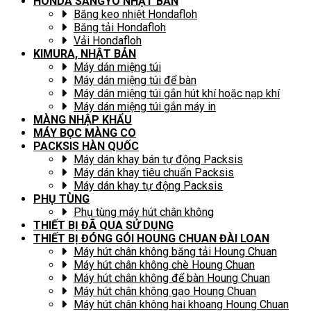
HONDA SANGYO NHẬT BẢN
Băng keo nhiệt Hondafloh
Băng tải Hondafloh
Vải Hondafloh
KIMURA, NHẬT BẢN
Máy dán miệng túi
Máy dán miệng túi để bàn
Máy dán miệng túi gắn hút khí hoặc nạp khí
Máy dán miệng túi gắn máy in
MÀNG NHẬP KHẨU
MÁY BỌC MÀNG CO
PACKSIS HÀN QUỐC
Máy dán khay bán tự động Packsis
Máy dán khay tiêu chuẩn Packsis
Máy dán khay tự động Packsis
PHỤ TÙNG
Phụ tùng máy hút chân không
THIẾT BỊ ĐÃ QUA SỬ DỤNG
THIẾT BỊ ĐÓNG GÓI HOUNG CHUAN ĐÀI LOAN
Máy hút chân không băng tải Houng Chuan
Máy hút chân không chè Houng Chuan
Máy hút chân không để bàn Houng Chuan
Máy hút chân không gạo Houng Chuan
Máy hút chân không hai khoang Houng Chuan