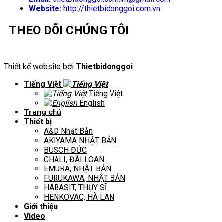
Website:
http://thietbidonggoi.com.vn
THEO DÕI CHÚNG TÔI
Thiết kế website bởi
Thietbidonggoi
Tiếng Việt
Tiếng Việt
English
Trang chủ
Thiết bị
A&D Nhật Bản
AKIYAMA NHẬT BẢN
BUSCH ĐỨC
CHALI, ĐÀI LOAN
EMURA, NHẬT BẢN
FURUKAWA, NHẬT BẢN
HABASIT, THỤY SĨ
HENKOVAC, HÀ LAN
Giới thiệu
Video