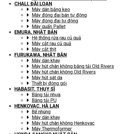
CHALI, ĐÀI LOAN
Máy dán băng keo
Máy đóng đai bán tự động
Máy đóng đai tự động
Máy quấn Pallet
EMURA, NHẬT BẢN
Hệ thống rửa rau củ quả
Máy cắt rau củ quả
Máy cắt thịt
FURUKAWA, NHẬT BẢN
Máy dán khay
Máy hút chân không băng tải Old Rivers
Máy hút chân không Old Rivers
Máy hút sát da
Thiết bị đóng gói
HABASIT, THỤY SĨ
Băng tải nhựa
Băng tải PU
HENKOVAC, HÀ LAN
Bể nhúng
Máy dán khay
Máy hút chân không Henkovac
Máy Thermoformer