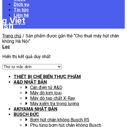
Dịch vụ
Tin tức
Liên hệ
Trang chủ
/
Sản phẩm được gắn thẻ “Cho thuê máy hút chân
không Hà Nội”
Lọc
Hiển thị kết quả duy nhất
THIẾT BỊ CHẾ BIẾN THỰC PHẨM
A&D NHẬT BẢN
Cân điện tử A&D
Máy dò kim loại
Máy dò tạp chất X-Ray
Máy kiểm tra trọng lượng
AKIYAMA NHẬT BẢN
BUSCH ĐỨC
Bơm hút chân không Busch R5
Phụ tùng bơm hút chân không Busch