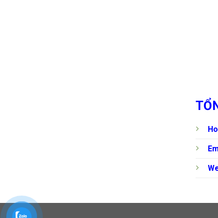
TỔN
Ho
Em
We