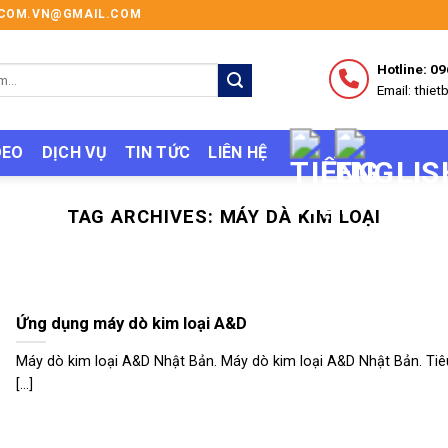
I.COM.VN@GMAIL.COM
Hotline: 0
Email: thi
DEO
DỊCH VỤ
TIN TỨC
LIÊN HỆ
TAG ARCHIVES:
MÁY DÀ KIM LOẠI
Ứng dụng máy dò kim loại A&D
Máy dò kim loại A&D Nhật Bản. Máy dò kim loại A&D Nhật Bản. Tiê
[...]