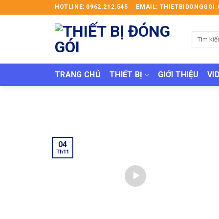
Skip
HOTLINE: 0962.212.545
EMAIL: THIETBIDONGGO
to
content
Tìm
kiếm:
TRANG CHỦ
THIẾT BỊ
GIỚI THIỆU
VI
04
Th11