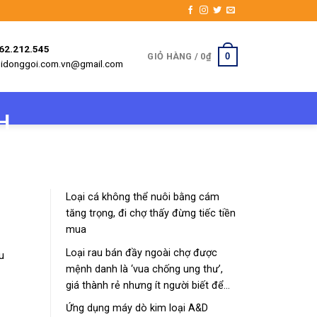
962.212.545
0
GIỎ HÀNG /
0
₫
etbidonggoi.com.vn@gmail.com
Loại cá không thể nuôi bằng cám
tăng trọng, đi chợ thấy đừng tiếc tiền
mua
Loại rau bán đầy ngoài chợ được
u
mệnh danh là ‘vua chống ung thư’,
giá thành rẻ nhưng ít người biết để
mua về
Ứng dụng máy dò kim loại A&D