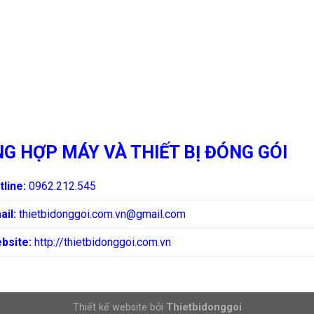
G HỢP MÁY VÀ THIẾT BỊ ĐÓNG GÓI
tline:
0962.212.545
ail:
thietbidonggoi.com.vn@gmail.com
bsite:
http://thietbidonggoi.com.vn
Thiết kế website bởi
Thietbidonggoi