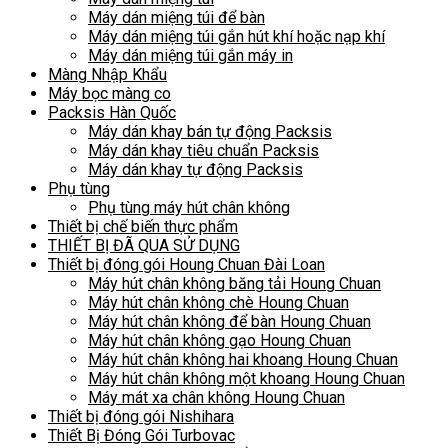
Máy dán miệng túi để bàn
Máy dán miệng túi gắn hút khí hoặc nạp khí
Máy dán miệng túi gắn máy in
Màng Nhập Khẩu
Máy bọc màng co
Packsis Hàn Quốc
Máy dán khay bán tự động Packsis
Máy dán khay tiêu chuẩn Packsis
Máy dán khay tự động Packsis
Phụ tùng
Phụ tùng máy hút chân không
Thiết bị chế biến thực phẩm
THIẾT BỊ ĐÃ QUA SỬ DỤNG
Thiết bị đóng gói Houng Chuan Đài Loan
Máy hút chân không băng tải Houng Chuan
Máy hút chân không chè Houng Chuan
Máy hút chân không để bàn Houng Chuan
Máy hút chân không gạo Houng Chuan
Máy hút chân không hai khoang Houng Chuan
Máy hút chân không một khoang Houng Chuan
Máy mát xa chân không Houng Chuan
Thiết bị đóng gói Nishihara
Thiết Bị Đóng Gói Turbovac