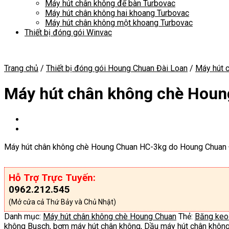
Máy hút chân không để bàn Turbovac
Máy hút chân không hai khoang Turbovac
Máy hút chân không một khoang Turbovac
Thiết bị đóng gói Winvac
Trang chủ
/
Thiết bị đóng gói Houng Chuan Đài Loan
/
Máy hút 
Máy hút chân không chè Hou
Máy hút chân không chè Houng Chuan HC-3kg do Houng Chuan Đà
Hỗ Trợ Trực Tuyến:
0962.212.545
(Mở cửa cả Thứ Bảy và Chủ Nhật)
Danh mục:
Máy hút chân không chè Houng Chuan
Thẻ:
Băng keo 
không Busch
,
bơm máy hút chân không
,
Dầu máy hút chân khôn