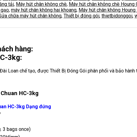
ăng tải
,
Máy hút chân không chè
,
Máy hút chân không chè Houng 
 gạo
,
máy hút chân không hai khoang
,
Máy hút chân không Houng
Sửa chữa máy hút chân không
,
Thiết bị đóng gói
,
thietbidonggoi
,
w
khách hàng:
C-3kg:
i Loan chế tạo, được Thiết Bị Đóng Gói phân phối và bảo hành 
g Chuan HC-3kg
uan HC-3kg Dạng đứng
V
. 3 bags once)