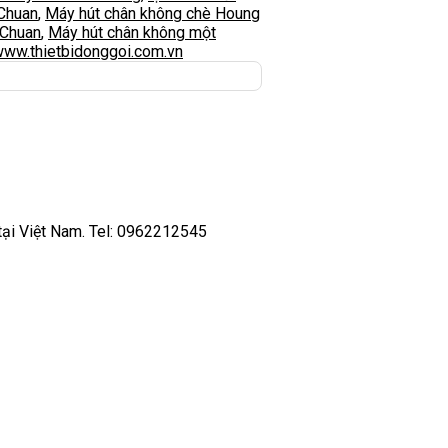
Chuan
,
Máy hút chân không chè Houng
 Chuan
,
Máy hút chân không một
ww.thietbidonggoi.com.vn
tại Việt Nam. Tel: 0962212545