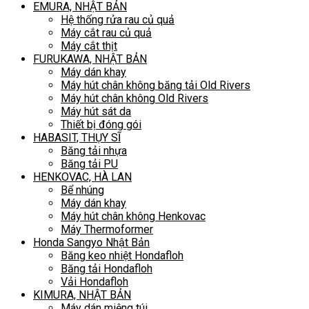
EMURA, NHẬT BẢN
Hệ thống rửa rau củ quả
Máy cắt rau củ quả
Máy cắt thịt
FURUKAWA, NHẬT BẢN
Máy dán khay
Máy hút chân không băng tải Old Rivers
Máy hút chân không Old Rivers
Máy hút sát da
Thiết bị đóng gói
HABASIT, THỤY SĨ
Băng tải nhựa
Băng tải PU
HENKOVAC, HÀ LAN
Bể nhúng
Máy dán khay
Máy hút chân không Henkovac
Máy Thermoformer
Honda Sangyo Nhật Bản
Băng keo nhiệt Hondafloh
Băng tải Hondafloh
Vải Hondafloh
KIMURA, NHẬT BẢN
Máy dán miệng túi