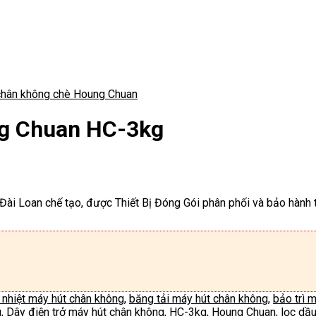
chân không chè Houng Chuan
ng Chuan HC-3kg
i Loan chế tạo, được Thiết Bị Đóng Gói phân phối và bảo hành 
nhiệt máy hút chân không
,
băng tải máy hút chân không
,
bảo trì 
g
,
Dây điện trở máy hút chân không
,
HC-3kg
,
Houng Chuan
,
lọc dầ