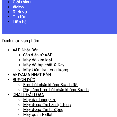
Giới thiệu
Video
Dịch vụ
Tin tức
Liên hệ
Danh mục sản phẩm
A&D Nhật Bản
Cân điện tử A&D
Máy dò kim loại
Máy dò tạp chất X-Ray
Máy kiểm tra trọng lượng
AKIYAMA NHẬT BẢN
BUSCH ĐỨC
Bơm hút chân không Busch R5
Phụ tùng bơm hút chân không Busch
CHALI, ĐÀI LOAN
Máy dán băng keo
Máy đóng đai bán tự động
Máy đóng đai tự động
Máy quấn Pallet