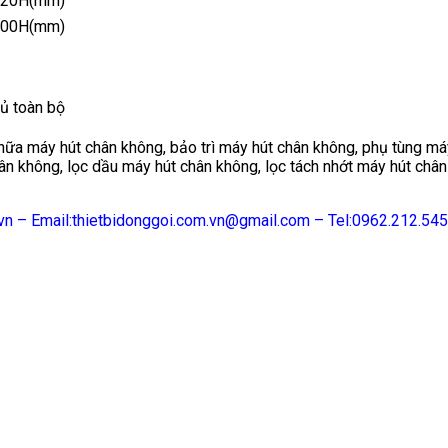
 620H(mm)
 300H(mm)
ủ toàn bộ
hữa máy hút chân không, bảo trì máy hút chân không, phụ tùng má
ân không, lọc dầu máy hút chân không, lọc tách nhớt máy hút châ
vn – Email:thietbidonggoi.com.vn@gmail.com – Tel:0962.212.545