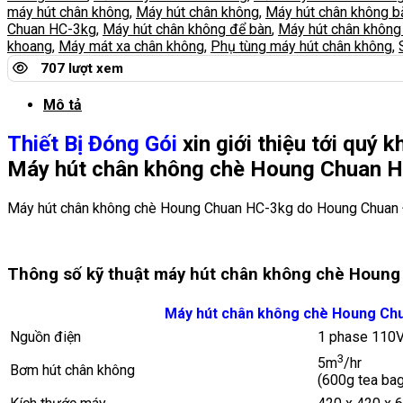
máy hút chân không
,
Máy hút chân không
,
Máy hút chân không b
Chuan HC-3kg
,
Máy hút chân không để bàn
,
Máy hút chân không
khoang
,
Máy mát xa chân không
,
Phụ tùng máy hút chân không
,
707 lượt xem
Mô tả
Thiết Bị Đóng Gói
xin giới thiệu tới quý 
Máy hút chân không chè Houng Chuan H
Máy hút chân không chè Houng Chuan HC-3kg do Houng Chuan Đà
Thông số kỹ thuật máy hút chân không chè Houn
Máy hút chân không chè Houng Ch
Nguồn điện
1 phase 110
3
5m
/hr
Bơm hút chân không
(600g tea bag