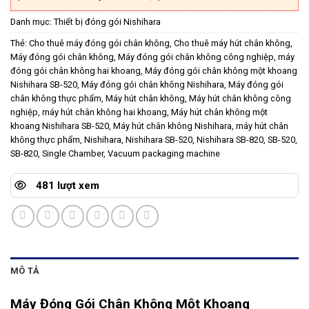
Danh mục:
Thiết bị đóng gói Nishihara
Thẻ:
Cho thuê máy đóng gói chân không
,
Cho thuê máy hút chân không
,
Máy đóng gói chân không
,
Máy đóng gói chân không công nghiệp
,
máy
đóng gói chân không hai khoang
,
Máy đóng gói chân không một khoang
Nishihara SB-520
,
Máy đóng gói chân không Nishihara
,
Máy đóng gói
chân không thực phẩm
,
Máy hút chân không
,
Máy hút chân không công
nghiệp
,
máy hút chân không hai khoang
,
Máy hút chân không một
khoang Nishihara SB-520
,
Máy hút chân không Nishihara
,
máy hút chân
không thực phẩm
,
Nishihara
,
Nishihara SB-520
,
Nishihara SB-820
,
SB-520
,
SB-820
,
Single Chamber
,
Vacuum packaging machine
481 lượt xem
MÔ TẢ
Máy Đóng Gói Chân Không Một Khoang