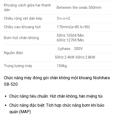
Khoảng cách giữa hai thanh
Between the seals 500mm
dán
Chiều rộng vệt dán kép
3ｍｍ×2
Chiều cao khoang hút
175mm(a=85 b=90)
50Hz:1050ℓ/Min.
Bơm hút chân không
60Hz:1270ℓ/Min.
３phase 200V
Nguồn điện
50Hz:2.4kW 60Hz:2.8kW
Trọng lượng máy
150kg
Chức năng máy đóng gói chân không một khoang Nishihara
SB-520:
Chức năng tiêu chuẩn: Hút chân không, hàn miệng túi
Chức năng đặc biệt: Tích hợp chức năng bơm khí bảo
quản (MAP)