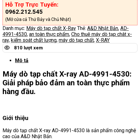
Hỗ Trợ Trực Tuyến:
0962.212.545
(Mở cửa cả Thứ Bảy và Chủ Nhật)
Danh mục:
Máy dò tạp chất X-Ray
Thẻ:
A&D Nhật Bản
,
AD-
4991-4530
,
an toàn thực phẩm
,
Cho thuê máy dò tạp chât x-
ray
,
kiểm soát chất lượng
,
máy dò tạp chất
,
X-RAY
810 lượt xem
Mô tả
Máy dò tạp chất X-ray AD-4991-4530:
Giải pháp bảo đảm an toàn thực phẩm
hàng đầu.
Giới thiệu
Máy dò tạp chất X-ray AD-4991-4530 là sản phẩm công nghệ
cao của A&D Nhật Bản.