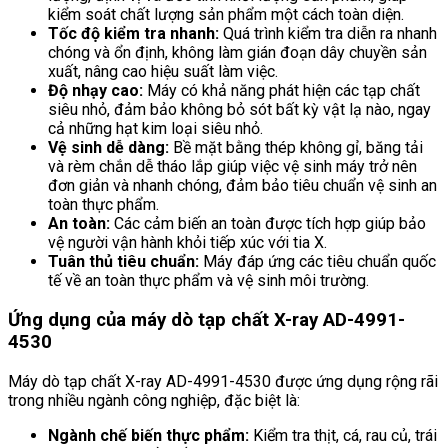
kiểm soát chất lượng sản phẩm một cách toàn diện.
Tốc độ kiểm tra nhanh:
Quá trình kiểm tra diễn ra nhanh
chóng và ổn định, không làm gián đoạn dây chuyền sản
xuất, nâng cao hiệu suất làm việc.
Độ nhạy cao:
Máy có khả năng phát hiện các tạp chất
siêu nhỏ, đảm bảo không bỏ sót bất kỳ vật lạ nào, ngay
cả những hạt kim loại siêu nhỏ.
Vệ sinh dễ dàng:
Bề mặt bằng thép không gỉ, băng tải
và rèm chắn dễ tháo lắp giúp việc vệ sinh máy trở nên
đơn giản và nhanh chóng, đảm bảo tiêu chuẩn vệ sinh an
toàn thực phẩm.
An toàn:
Các cảm biến an toàn được tích hợp giúp bảo
vệ người vận hành khỏi tiếp xúc với tia X.
Tuân thủ tiêu chuẩn:
Máy đáp ứng các tiêu chuẩn quốc
tế về an toàn thực phẩm và vệ sinh môi trường.
Ứng dụng của máy dò tạp chất X-ray AD-4991-
4530
Máy dò tạp chất X-ray AD-4991-4530 được ứng dụng rộng rãi
trong nhiều ngành công nghiệp, đặc biệt là:
Ngành chế biến thực phẩm:
Kiểm tra thịt, cá, rau củ, trái