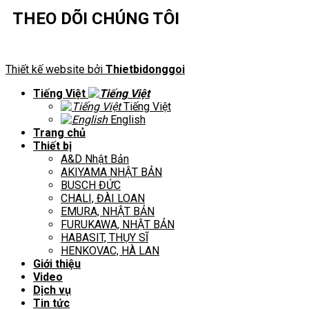
THEO DÕI CHÚNG TÔI
Thiết kế website bởi
Thietbidonggoi
Tiếng Việt
Tiếng Việt
English
Trang chủ
Thiết bị
A&D Nhật Bản
AKIYAMA NHẬT BẢN
BUSCH ĐỨC
CHALI, ĐÀI LOAN
EMURA, NHẬT BẢN
FURUKAWA, NHẬT BẢN
HABASIT, THỤY SĨ
HENKOVAC, HÀ LAN
Giới thiệu
Video
Dịch vụ
Tin tức