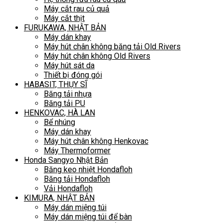
Máy cắt rau củ quả
Máy cắt thịt
FURUKAWA, NHẬT BẢN
Máy dán khay
Máy hút chân không băng tải Old Rivers
Máy hút chân không Old Rivers
Máy hút sát da
Thiết bị đóng gói
HABASIT, THỤY SĨ
Băng tải nhựa
Băng tải PU
HENKOVAC, HÀ LAN
Bể nhúng
Máy dán khay
Máy hút chân không Henkovac
Máy Thermoformer
Honda Sangyo Nhật Bản
Băng keo nhiệt Hondafloh
Băng tải Hondafloh
Vải Hondafloh
KIMURA, NHẬT BẢN
Máy dán miệng túi
Máy dán miệng túi để bàn