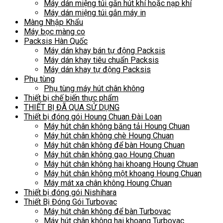
Máy dán miệng túi gắn hút khí hoặc nạp khí
Máy dán miệng túi gắn máy in
Màng Nhập Khẩu
Máy bọc màng co
Packsis Hàn Quốc
Máy dán khay bán tự động Packsis
Máy dán khay tiêu chuẩn Packsis
Máy dán khay tự động Packsis
Phụ tùng
Phụ tùng máy hút chân không
Thiết bị chế biến thực phẩm
THIẾT BỊ ĐÃ QUA SỬ DỤNG
Thiết bị đóng gói Houng Chuan Đài Loan
Máy hút chân không băng tải Houng Chuan
Máy hút chân không chè Houng Chuan
Máy hút chân không để bàn Houng Chuan
Máy hút chân không gạo Houng Chuan
Máy hút chân không hai khoang Houng Chuan
Máy hút chân không một khoang Houng Chuan
Máy mát xa chân không Houng Chuan
Thiết bị đóng gói Nishihara
Thiết Bị Đóng Gói Turbovac
Máy hút chân không để bàn Turbovac
Máy hút chân không hai khoang Turbovac