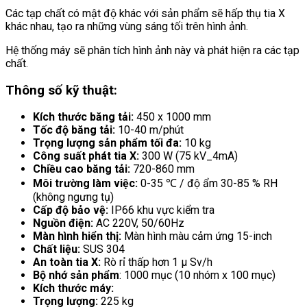
Các tạp chất có mật độ khác với sản phẩm sẽ hấp thụ tia X
khác nhau, tạo ra những vùng sáng tối trên hình ảnh.
Hệ thống máy sẽ phân tích hình ảnh này và phát hiện ra các tạp
chất.
Thông số kỹ thuật:
Kích thước băng tải:
450 x 1000 mm
Tốc độ băng tải:
10-40 m/phút
Trọng lượng sản phẩm tối đa:
10 kg
Công suất phát tia X:
300 W (75 kV_4mA)
Chiều cao băng tải:
720-860 mm
Môi trường làm việc:
0-35 ℃ / độ ẩm 30-85 % RH
(không ngưng tụ)
Cấp độ bảo vệ:
IP66 khu vực kiểm tra
Nguồn điện:
AC 220V, 50/60Hz
Màn hình hiển thị:
Màn hình màu cảm ứng 15-inch
Chất liệu:
SUS 304
An toàn tia X:
Rò rỉ thấp hơn 1 μ Sv/h
Bộ nhớ sản phẩm
: 1000 mục (10 nhóm x 100 mục)
Kích thước máy:
Trọng lượng:
225 kg