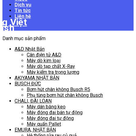
Dịch vụ
Tin tức
Liên hệ
Danh mục sản phẩm
A&D Nhật Bản
Cân điện tử A&D
Máy dò kim loại
Máy dò tạp chất X-Ray
Máy kiểm tra trọng lượng
AKIYAMA NHẬT BẢN
BUSCH ĐỨC
Bơm hút chân không Busch R5
Phụ tùng bơm hút chân không Busch
CHALI, ĐÀI LOAN
Máy dán băng keo
Máy đóng đai bán tự động
Máy đóng đai tự động
Máy quấn Pallet
EMURA, NHẬT BẢN
Hệ thống rửa rau củ quả