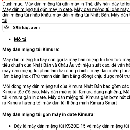
Danh mục:
Máy dán miệng túi gắn máy in
Thẻ:
dây hàn
,
dây teflo
Máy dán miệng túi gắn máy in date
,
Máy dán miệng túi gắn máy 
dán miệng túi nhập khẩu
,
máy dán miệng túi Nhật Bản
,
Máy dán t
túi
895 lượt xem
Mô tả
Máy dán miệng túi Kimura:
Máy dán miệng túi hay còn gọi là máy hàn miệng túi liên tục, má
tiêu chuẩn của Nhật Bản và Châu Âu với hiệu suất cao, dễ vận h
máy dán miệng túi phân làm hai dòng chính: máy dán miệng túi s
làm bằng Inox (Trừ thanh dán làm bằng đồng) chịu được môi trườ
Mỗi dòng máy dán miệng tui của Kimura Nhât Bản bao gồm các m
Kimura tốc độ cao, Máy dán miệng túi Kimura dạng nghiêng, Má
túi Kimura gắn in date, Máy dán miệng túi Kimura gắn bơm hút c
ra Kimura hướng tới máy dán túi thông minh Kimura Smart
Máy dán miệng túi gắn máy in date Kimura:
Đây là máy dán miệng túi KS20E-15 và máy dán miệng túi