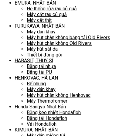
EMURA, NHẬT BẢN
Hệ thống rửa rau củ quả
Máy cắt rau củ quả
Máy cắt thịt
FURUKAWA, NHẬT BẢN
Máy dán khay
Máy hút chân không băng tải Old Rivers
Máy hút chân không Old Rivers
Máy hút sát da
Thiết bị đóng gói
HABASIT, THỤY SĨ
Băng tải nhựa
Băng tải PU
HENKOVAC, HÀ LAN
Bể nhúng
Máy dán khay
Máy hút chân không Henkovac
Máy Thermoformer
Honda Sangyo Nhật Bản
Băng keo nhiệt Hondafloh
Băng tải Hondafloh
Vải Hondafloh
KIMURA, NHẬT BẢN
Máy dán miệng túi