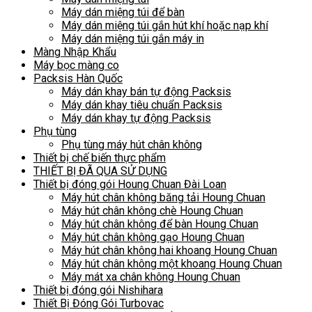
Máy dán miệng túi để bàn
Máy dán miệng túi gắn hút khí hoặc nạp khí
Máy dán miệng túi gắn máy in
Màng Nhập Khẩu
Máy bọc màng co
Packsis Hàn Quốc
Máy dán khay bán tự động Packsis
Máy dán khay tiêu chuẩn Packsis
Máy dán khay tự động Packsis
Phụ tùng
Phụ tùng máy hút chân không
Thiết bị chế biến thực phẩm
THIẾT BỊ ĐÃ QUA SỬ DỤNG
Thiết bị đóng gói Houng Chuan Đài Loan
Máy hút chân không băng tải Houng Chuan
Máy hút chân không chè Houng Chuan
Máy hút chân không để bàn Houng Chuan
Máy hút chân không gạo Houng Chuan
Máy hút chân không hai khoang Houng Chuan
Máy hút chân không một khoang Houng Chuan
Máy mát xa chân không Houng Chuan
Thiết bị đóng gói Nishihara
Thiết Bị Đóng Gói Turbovac