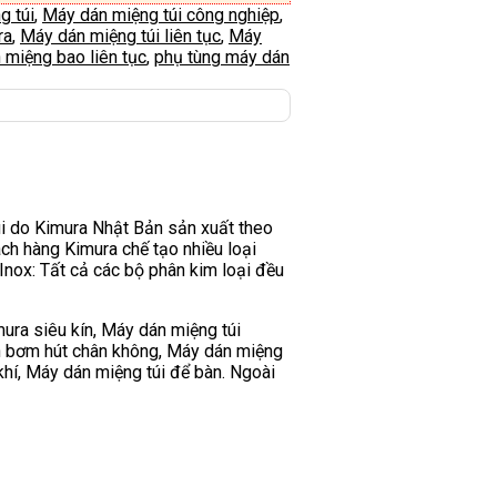
g túi
,
Máy dán miệng túi công nghiệp
,
ra
,
Máy dán miệng túi liên tục
,
Máy
 miệng bao liên tục
,
phụ tùng máy dán
túi do Kimura Nhật Bản sản xuất theo
ch hàng Kimura chế tạo nhiều loại
Inox: Tất cả các bộ phân kim loại đều
ura siêu kín, Máy dán miệng túi
n bơm hút chân không, Máy dán miệng
khí, Máy dán miệng túi để bàn. Ngoài