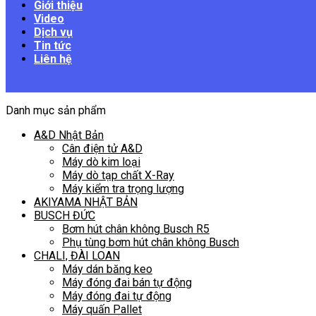
Giới thiệu
Video
Dịch vụ
Tin tức
Liên hệ
Danh mục sản phẩm
A&D Nhật Bản
Cân điện tử A&D
Máy dò kim loại
Máy dò tạp chất X-Ray
Máy kiểm tra trọng lượng
AKIYAMA NHẬT BẢN
BUSCH ĐỨC
Bơm hút chân không Busch R5
Phụ tùng bơm hút chân không Busch
CHALI, ĐÀI LOAN
Máy dán băng keo
Máy đóng đai bán tự động
Máy đóng đai tự động
Máy quấn Pallet