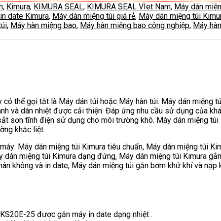
n
,
Kimura
,
KIMURA SEAL
,
KIMURA SEAL VIet Nam
,
Máy dán miện
in date Kimura
,
Máy dán miệng túi giá rẻ
,
Máy dán miệng túi Kimu
úi
,
Máy hàn miệng bao
,
Máy hàn miệng bao công nghiệp
,
Máy hàn
y có thể gọi tắt là Máy dán túi hoặc Máy hàn túi. Máy dán miệng 
ành và dán nhiệt được cải thiện. Đáp ứng nhu cầu sử dụng của khá
ắt sơn tĩnh điện sử dụng cho môi trường khô. Máy dán miệng túi 
ng khắc liệt.
áy: Máy dán miệng túi Kimura tiêu chuẩn, Máy dán miệng túi Kim
y dán miệng túi Kimura dạng đứng, Máy dán miệng túi Kimura gắ
hân không và in date, Máy dán miệng túi gắn bơm khử khí và nạp 
 KS20E-25 được gắn máy in date dạng nhiệt .