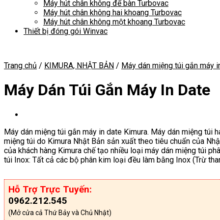
Máy hút chân không để bàn Turbovac
Máy hút chân không hai khoang Turbovac
Máy hút chân không một khoang Turbovac
Thiết bị đóng gói Winvac
Trang chủ
/
KIMURA, NHẬT BẢN
/
Máy dán miệng túi gắn máy i
Máy Dán Túi Gắn Máy In Date
Máy dán miệng túi gắn máy in date Kimura. Máy dán miệng túi hay
miệng túi do Kimura Nhật Bản sản xuất theo tiêu chuẩn của Nhật
của khách hàng Kimura chế tạo nhiều loại máy dán miệng túi ph
túi Inox: Tất cả các bộ phân kim loại đều làm bằng Inox (Trừ th
Hỗ Trợ Trực Tuyến:
0962.212.545
(Mở cửa cả Thứ Bảy và Chủ Nhật)